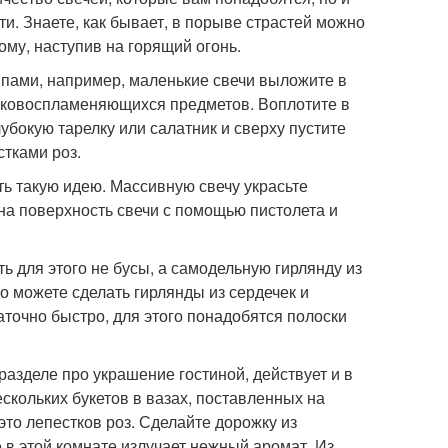
и. Знаете, как бывает, в порыве страстей можно
ому, наступив на горящий огонь.
ппами, например, маленькие свечи выложите в
егковоспламеняющихся предметов. Воплотите в
убокую тарелку или салатник и сверху пустите
стками роз.
ть такую идею. Массивную свечу украсьте
на поверхность свечи с помощью пистолета и
ь для этого не бусы, а самодельную гирлянду из
то можете сделать гирлянды из сердечек и
аточно быстро, для этого понадобятся полоски
разделе про украшение гостиной, действует и в
скольких букетов в вазах, поставленных на
 это лепестков роз. Сделайте дорожку из
е в этой комнате излучает нежный аромат. Из