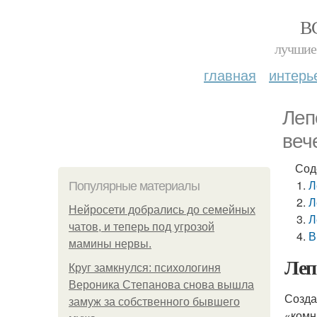
В
лучшие 
главная
интерь
Леп
веч
Сод
Л
Популярные материалы
Л
Нейросети добрались до семейных
Л
чатов, и теперь под угрозой
В
мамины нервы.
Леп
Круг замкнулся: психологиня
Вероника Степанова снова вышла
Созда
замуж за собственного бывшего
«комн