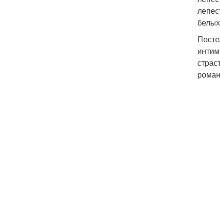
лепес
белых
Посте
интим
страс
роман