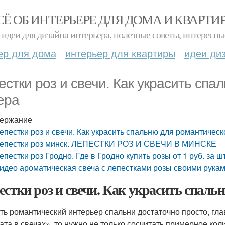
СЁ ОБ ИНТЕРЬЕРЕ ДЛЯ ДОМА И КВАРТИ
идеи для дизайна интерьера, полезные советы, интересны
ер для дома
интерьер для квартиры
идеи ди
естки роз и свечи. Как украсить спа
ера
ержание
епестки роз и свечи. Как украсить спальню для романтическ
епестки роз минск. ЛЕПЕСТКИ РОЗ И СВЕЧИ В МИНСКЕ
епестки роз Гродно. Где в Гродно купить розы от 1 руб. за ш
идео ароматическая свеча с лепестками розы своими рукам
естки роз и свечи. Как украсить спаль
ть романтический интерьер спальни достаточно просто, глав
ата в свечах», то нужно не только сосчитать примерное кол