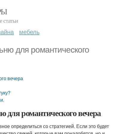
РЫ
е статьи
зайна
мебель
льню для романтического
ого вечера
туку?
и.
ню для романтического вечера
ное определиться со стратегией. Если это будет
ичество свечей, которые вам понадобятся, но и