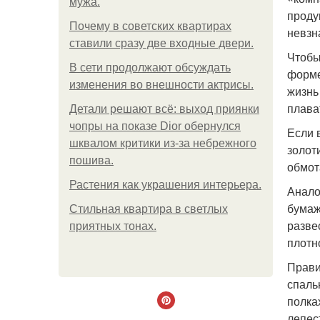
мужа.
проду
Почему в советских квартирах
невзн
ставили сразу две входные двери.
Чтобы
В сети продолжают обсуждать
форме
изменения во внешности актрисы.
жизнь
плава
Детали решают всё: выход приянки
чопры на показе Dior обернулся
Если 
шквалом критики из-за небрежного
золот
пошива.
обмот
Растения как украшения интерьера.
Анало
бумаж
Стильная квартира в светлых
разве
приятных тонах.
плотн
Прави
спаль
полка
лепес