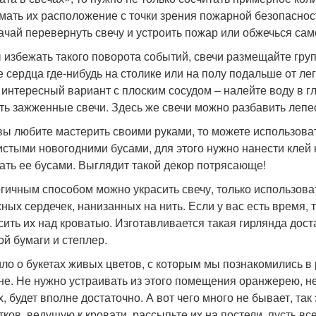
мать их расположение с точки зрения пожарной безопасност
ачай перевернуть свечу и устроить пожар или обжечься сам
 избежать такого поворота событий, свечи размещайте гру
 сердца где-нибудь на столике или на полу подальше от л
 интересный вариант с плоским сосудом – налейте воду в гл
ть зажженные свечи. Здесь же свечи можно разбавить лепе
вы любите мастерить своими руками, то можете использова
истыми новогодними бусами, для этого нужно нанести клей 
ать ее бусами. Выглядит такой декор потрясающе!
гичным способом можно украсить свечу, только использоват
ных сердечек, нанизанных на нить. Если у вас есть время, 
сить их над кроватью. Изготавливается такая гирлянда дост
ой бумаги и степлер.
ло о букетах живых цветов, с которым мы познакомились в 
не. Не нужно устраивать из этого помещения оранжерею, не
х, будет вполне достаточно. А вот чего много не бывает, так
тков, ведущую к кровати, рассыпьте их на постели, пусть вс