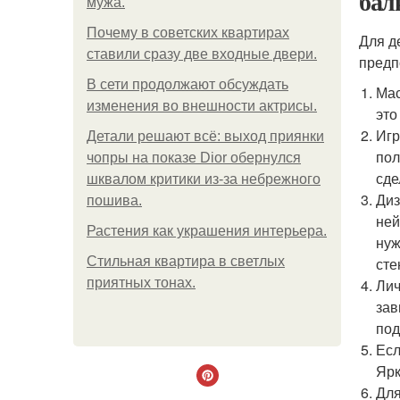
бал
мужа.
Почему в советских квартирах
Для д
ставили сразу две входные двери.
предп
В сети продолжают обсуждать
Мас
изменения во внешности актрисы.
это
Игр
Детали решают всё: выход приянки
пол
чопры на показе Dior обернулся
сде
шквалом критики из-за небрежного
Диз
пошива.
ней
Растения как украшения интерьера.
нуж
Стильная квартира в светлых
сте
приятных тонах.
Лич
зав
под
Есл
Ярк
Для