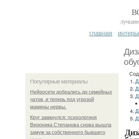
В
лучшие 
главная
интерь
Диз
обу
Сод
Д
Популярные материалы
Д
Нейросети добрались до семейных
Д
чатов, и теперь под угрозой
мамины нервы.
Д
Круг замкнулся: психологиня
Д
Вероника Степанова снова вышла
Диз
замуж за собственного бывшего