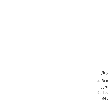
Дву
Выб
дет
Про
меб