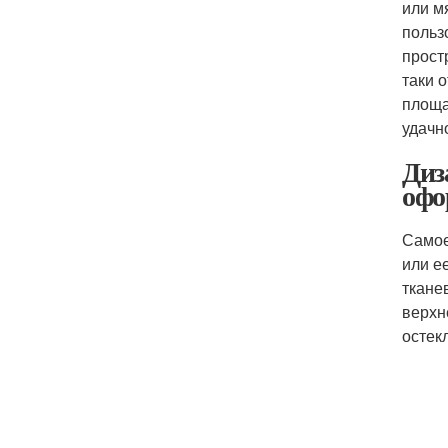
или м
польз
прост
таки 
площа
удачн
Диз
офо
Самое
или е
ткане
верхн
остек