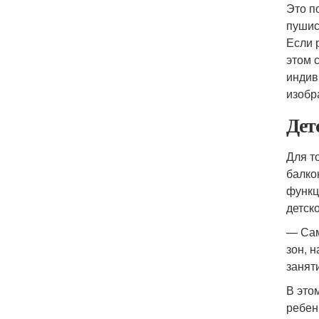
Это п
пушис
Если 
этом 
индив
изобр
Дет
Для т
балко
функц
детск
— Сам
зон, 
занят
В это
ребен