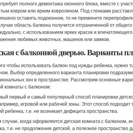
отребует полного демонтажа оконного блока, вместе с учас
тым ковром или ярким ковролином. Под стенками расставл
решено оставить подоконник, то не премините перепрофилир
случае область балкона получится отграниченной от общего
идуально, с использованием ярких красок и впечатляющего
ажения любимых животных, машинок или замков.
ская с балконной дверью. Варианты п
ого чтобы использовать балкон под нужды ребенка, нужно т
ном. Выбор определенного варианта планировки подразум
иональных зон в пространстве. Рассмотрим основные вариа
ой комнаты с балконом:
ый первый и самый популярный способ планировки детской
например, игровой или рабочей зоны. Этот способ подходит 
ий ребенка, т.е. не возникает дефицита пространства.
м случае, когда оформляется детская комната с балконом,
ка, т.е. не продолжение детской, а полезное пространство 