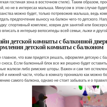
ягкая гостиная зона в восточном стиле). Таким образом, пр
ой, но не в интересах малыша. Минусом в этом случае будет 
ранства можно будет, только потревожив малыша, ведь ком
отдать предпочтение выносу на балкон чего-то детского. Н
дку: спортивный комплекс, коврик для занятий или боксерс
о вписать в интерьер велосипеды всей семьи, лыжи и друго
айн детской комнаты с балконной две
рмления детской комнаты с балконом
 главное, что вам придется решать, оформляя детскую с б
е сноса. Если балконный блок все же решено будет оставить
вые жалюзи либо римские шторы. Важен и сам тип остеклен
ей и нижней части, чтобы в комнату проникало как можно бо
лению самого балкона, однако не стоит забывать и о правил