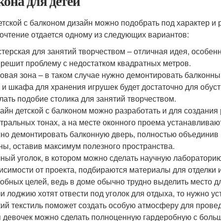
кона для детей
етской с балконом дизайн можно подобрать под характер и 
очтение отдается одному из следующих вариантов:
терская для занятий творчеством – отличная идея, особенн
 решит проблему с недостатком квадратных метров.
овая зона – в таком случае нужно демонтировать балконный
 и шкафа для хранения игрушек будет достаточно для обуст
лать подобие столика для занятий творчеством.
айн детской с балконом можно разработать и для создания
тральных тонах, а на месте оконного проема устанавлива
но демонтировать балконную дверь, полностью объединив п
ны, оставив максимум полезного пространства.
ный уголок, в котором можно сделать научную лабораторию
исимости от проекта, подбираются материалы для отделки 
обных целей, ведь в доме обычно трудно выделить место дл
и лоджию хотят отвести под уголок для отдыха, то нужно ус
ий текстиль поможет создать особую атмосферу для провед
 девочек можно сделать полноценную гардеробную с больш