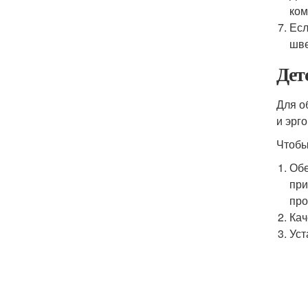
ком
Есл
шве
Дет
Для о
и эрг
Чтобы
Обе
при
про
Кач
Уст