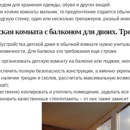
одом для хранения одежды, обуви и других вещей.
и хозяин комнаты мальчик, то предпочтение отдается обыч
дскую стенку, один или несколько тренажеров, разный инве
ская комната с балконом для двоих. Тр
бустройства детской даже в обычной комнате нужно учитыв
ономичности. Для балкона эти требования еще строже.
 организовать детскую комнату на балконе или лоджии, не
спечить полную безопасность конструкции, а именно укреп
 наличии трещин и сколов, рассчитать максимальную возмо
ще);
ественно изолировать и утеплить помещение, заделать все 
ановить качественные стеклопакеты – от них также зависит