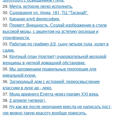
29.
Мечта, которую легко исполнить.
30.
Сыроварня ул. труда, 181, ТЦ "Таганай".
31.
Караоке клуб философия.
32.
Промпт: Внешность. Создай изображение в стиле
высокой моды, с акцентом на эстетику роскоши и
утончённости.
33.
Работаю по графику 2/2, сыну четыре года, ходит в
садик.
34.
Крупный план (портрет) очаровательной молодой
женщины в уютной домашней обстановке.
35.
Мы запоминаем правильные пропорции для
идеальной кухни.
36.
Загородный дом с историей: переосмысление
классики в духе ар - деко.
37.
Мода древнего Египта через призму ХХI века.
38.
2 апреля (четверг).
39.
Ну как же после окончания кресла не написать пост,
где можно такую красоту вообще повесить.