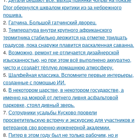
Dior обернулся шквалом критики из-за небрежного
пошива.
2.
Гатчина. Большой гатчинский дворец.
3.
Температура внутри крупного африканского
термитника стабильно держится на отметке тридцать
градусов, пока снаружи плавится раскаленная саванна.
4.
Возможно, ремонт не отличается дизайнерской
изысканностью, но при этом всё выполнено аккуратно,
чисто и создаёт тёплую домашнюю атмосферу.
5.
Шалфейная классика. Вспомните первые интерьеры,
созданные с помощью ИИ.
6.
В некотором царстве, в некотором государстве, а
именно на мокрой от летнего ливня асфальтовой
парковке, стоял дивный зверь.
7.
Сотрудники усадьбы Кусково провели
просветительскую встречу и экскурсию для участников и
ветеранов сво военно-инженерной академии.
8.
Питер в этом году был не только рабочим, но и