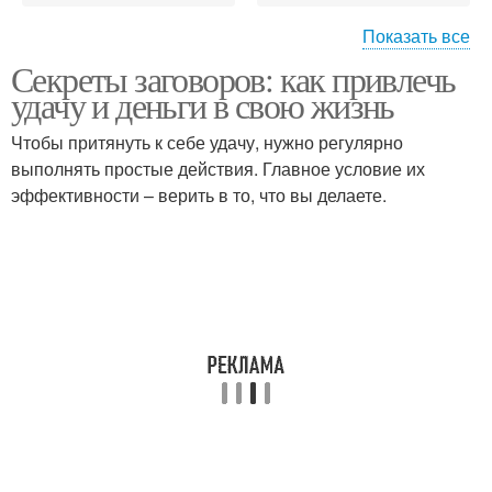
Показать все
Секреты заговоров: как привлечь
Сильные заговоры
Заговор на соль
удачу и деньги в свою жизнь
Чтобы притянуть к себе удачу, нужно регулярно
выполнять простые действия. Главное условие их
эффективности – верить в то, что вы делаете.
Древний заговор
Заговор на удачу
Заговоры на
материальное
благополучие