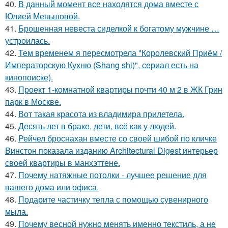
40.
В данный момент все находятся дома вместе с
Юлией Меньшовой.
41.
Брошенная невеста сиделкой к богатому мужчине …
устроилась.
42.
Тем временем я пересмотрела "Королевский Приём /
Императорскую Кухню (Shang shi)", сериал есть на
кинопоиске).
43.
Проект 1-комнатной квартиры почти 40 м 2 в ЖК Грин
парк в Москве.
44.
Вот такая красота из владимира прилетела.
45.
Десять лет в браке, дети, всё как у людей.
46.
Рейчел броснахан вместе со своей шибой по кличке
Винстон показала изданию Architectural Digest интерьер
своей квартиры в манхэттене.
47.
Почему натяжные потолки - лучшее решение для
вашего дома или офиса.
48.
Подарите частичку тепла с помощью сувенирного
мыла.
49.
Почему весной нужно менять именно текстиль, а не