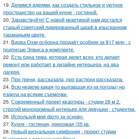
19.
Делимся идеями, как создать стильное и уютное
пространство на вашей кухне - гостиной.
20.
Здравствуйте! С новой квартирой нам достался
старый советский лакированный шкаф в изысканном
тараканьем цвете.
21.
Вдова Оззи осборна продаёт особняк за $17 млн - с
подписью Элвиса в комплекте.
22.
Есть одна тема, которая делит всех, кто делает
ремонт или работает в дизайне интерьера, на два
лагеря.
23.
Про трени, рассказала, про растюхи рассказала.
24.
Всю неделю какая-то выпавшая из-за погоды) но
ездила на всякие съемочки.
25.
Современный проект квартиры - студии 28 м 2.
строгий монохромный интерьер для девушки - студентки.
26.
Используй моё фото за основу.
27.
Кухня - гостиная, прихожая (35 кв.
28.
Новый визуальная симфония - проект студии
Suninroom с освещением Freya.