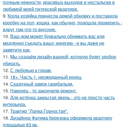
полным нежности, красивых выходов и ностальгии в
любимой моей питерской квартире.
9.
Когда хозяйка принесла домой обновку и поставила
коробку на пол, кошка, как обычно, подошла проверить -
вдруг там что-то вкусное.
10.
Ваш дом может буквально обнимать вас или
медленно съедать вашу энергию - и вы даже не
заметите как.
11.
Мы создаём дизайн ванной, которую будет удобно
убирать.
12.
С любовью к горам.
13.
18+. Часть 1. неожиданный конец.
14.
Сказочный замок гарибальди.
15.
Наконец - то закончили ремонт.
16.
Для котёнка закрытая дверь - это не просто часть
интерьера.
17.
Трактир "Лапка Горностая".
18.
Дизайнер Фатима березова оформила квартиру
площадью 63 кв.