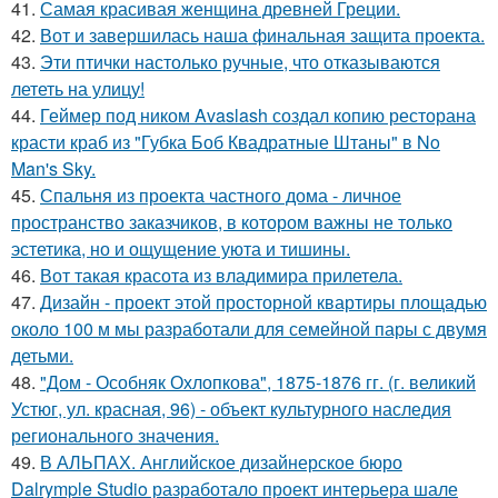
41.
Самая красивая женщина древней Греции.
42.
Вот и завершилась наша финальная защита проекта.
43.
Эти птички настолько ручные, что отказываются
лететь на улицу!
44.
Геймер под ником Avaslash создал копию ресторана
красти краб из "Губка Боб Квадратные Штаны" в No
Man's Sky.
45.
Спальня из проекта частного дома - личное
пространство заказчиков, в котором важны не только
эстетика, но и ощущение уюта и тишины.
46.
Вот такая красота из владимира прилетела.
47.
Дизайн - проект этой просторной квартиры площадью
около 100 м мы разработали для семейной пары с двумя
детьми.
48.
"Дом - Особняк Охлопкова", 1875-1876 гг. (г. великий
Устюг, ул. красная, 96) - объект культурного наследия
регионального значения.
49.
В АЛЬПАХ. Английское дизайнерское бюро
Dalrymple Studio разработало проект интерьера шале