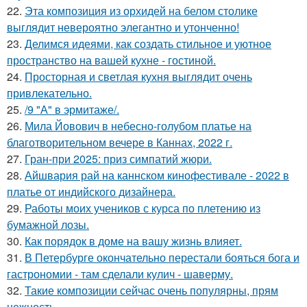
22.
Эта композиция из орхидей на белом столике
выглядит невероятно элегантно и утонченно!
23.
Делимся идеями, как создать стильное и уютное
пространство на вашей кухне - гостиной.
24.
Просторная и светлая кухня выглядит очень
привлекательно.
25.
/9 "А" в эрмитаже/.
26.
Мила Йовович в небесно-голубом платье на
благотворительном вечере в Каннах, 2022 г.
27.
Гран-при 2025: приз симпатий жюри.
28.
Айшвария рай на каннском кинофестивале - 2022 в
платье от индийского дизайнера.
29.
Работы моих учеников с курса по плетению из
бумажной лозы.
30.
Как порядок в доме на вашу жизнь влияет.
31.
В Петербурге окончательно перестали бояться бога и
гастрономии - там сделали кулич - шаверму.
32.
Такие композиции сейчас очень популярны, прям
нежность.