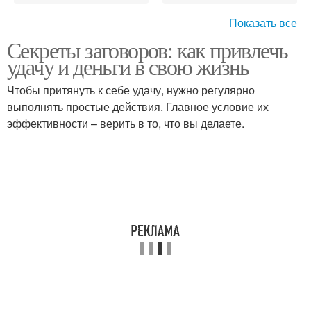
Показать все
Секреты заговоров: как привлечь
Сильные заговоры
Заговор на соль
удачу и деньги в свою жизнь
Чтобы притянуть к себе удачу, нужно регулярно
выполнять простые действия. Главное условие их
эффективности – верить в то, что вы делаете.
Вера в заговоры
Древний заговор
Заговоры на
материальное
Удача в дом
благополучие
Заговор на
Заговор на
четверговую соль
благополучие