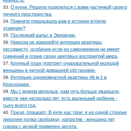
33.
О кухне. Решила поделиться с вами частичкой своего
личного пространства.
34.
Помните показывала вам в истории вторую
этажерку?
35.
Последний вальс в Эвервуде.
36.
Никогда не доверяйте интерьер квартиры
пессимисту, особенно если он самоуверени не имеет
сомнений в плане своих цветовых восприятий мира.
37.
Крупный план (портрет) очаровательной молодой
женщины в уютной домашней обстановке.
38.
Интерьер однокомнатной квартиры 46 м 2 в
Краснодаре.
39.
Мы с мужем молодые, нам чуть больше двадцати,
вместе уже несколько лет, есть маленький ребёнок -
сыну всего год.
40.
Поезд, плацкарт. В купе нас трое: я на одной стороне
(верхняя полка свободна), напротив - женщина лет
сорока с дочкой примерно десяти.