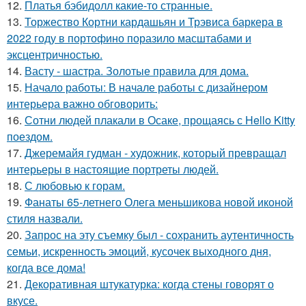
12.
Платья бэбидолл какие-то странные.
13.
Торжество Кортни кардашьян и Трэвиса баркера в
2022 году в портофино поразило масштабами и
эксцентричностью.
14.
Васту - шастра. Золотые правила для дома.
15.
Начало работы: В начале работы с дизайнером
интерьера важно обговорить:
16.
Сотни людей плакали в Осаке, прощаясь с Hello Kitty
поездом.
17.
Джеремайя гудман - художник, который превращал
интерьеры в настоящие портреты людей.
18.
С любовью к горам.
19.
Фанаты 65-летнего Олега меньшикова новой иконой
стиля назвали.
20.
Запрос на эту съемку был - сохранить аутентичность
семьи, искренность эмоций, кусочек выходного дня,
когда все дома!
21.
Декоративная штукатурка: когда стены говорят о
вкусе.