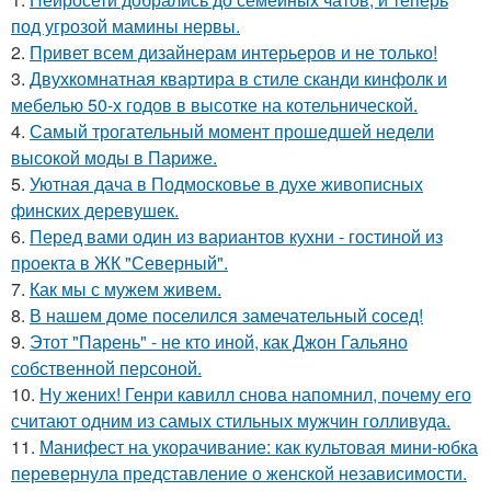
под угрозой мамины нервы.
2.
Привет всем дизайнерам интерьеров и не только!
3.
Двухкомнатная квартира в стиле сканди кинфолк и
мебелью 50-х годов в высотке на котельнической.
4.
Самый трогательный момент прошедшей недели
высокой моды в Париже.
5.
Уютная дача в Подмосковье в духе живописных
финских деревушек.
6.
Перед вами один из вариантов кухни - гостиной из
проекта в ЖК "Северный".
7.
Как мы с мужем живем.
8.
В нашем доме поселился замечательный сосед!
9.
Этот "Парень" - не кто иной, как Джон Гальяно
собственной персоной.
10.
Ну жених! Генри кавилл снова напомнил, почему его
считают одним из самых стильных мужчин голливуда.
11.
Манифест на укорачивание: как культовая мини-юбка
перевернула представление о женской независимости.