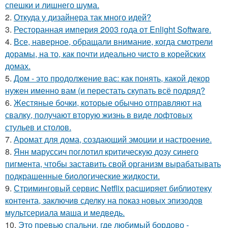
спешки и лишнего шума.
2.
Откуда у дизайнера так много идей?
3.
Ресторанная империя 2003 года от Enlight Software.
4.
Все, наверное, обращали внимание, когда смотрели
дорамы, на то, как почти идеально чисто в корейских
домах.
5.
Дом - это продолжение вас: как понять, какой декор
нужен именно вам (и перестать скупать всё подряд?
6.
Жестяные бочки, которые обычно отправляют на
свалку, получают вторую жизнь в виде лофтовых
стульев и столов.
7.
Аромат для дома, создающий эмоции и настроение.
8.
Янн маруссич поглотил критическую дозу синего
пигмента, чтобы заставить свой организм вырабатывать
подкрашенные биологические жидкости.
9.
Стриминговый сервис Netflix расширяет библиотеку
контента, заключив сделку на показ новых эпизодов
мультсериала маша и медведь.
10.
Это превью спальни, где любимый бордово -