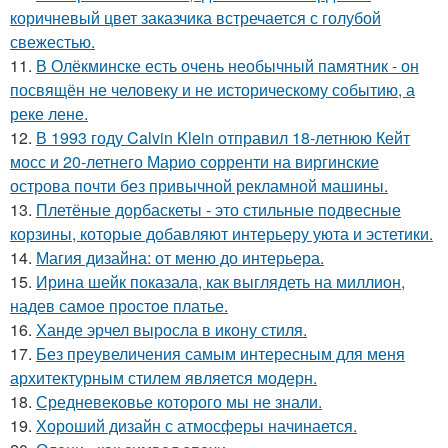
коричневый цвет заказчика встречается с голубой
свежестью.
11.
В Олёкминске есть очень необычный памятник - он
посвящён не человеку и не историческому событию, а
реке лене.
12.
В 1993 году Calvin Klein отправил 18-летнюю Кейт
мосс и 20-летнего Марио сорренти на виргинские
острова почти без привычной рекламной машины.
13.
Плетёные дорбаскеты - это стильные подвесные
корзины, которые добавляют интерьеру уюта и эстетики.
14.
Магия дизайна: от меню до интерьера.
15.
Ирина шейк показала, как выглядеть на миллион,
надев самое простое платье.
16.
Ханде эрчел выросла в икону стиля.
17.
Без преувеличения самым интересным для меня
архитектурным стилем является модерн.
18.
Средневековье которого мы не знали.
19.
Хороший дизайн с атмосферы начинается.