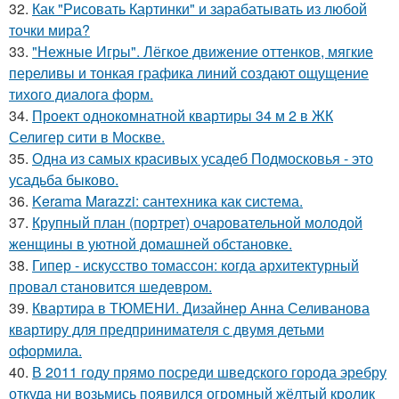
32.
Как "Рисовать Картинки" и зарабатывать из любой
точки мира?
33.
"Нежные Игры". Лёгкое движение оттенков, мягкие
переливы и тонкая графика линий создают ощущение
тихого диалога форм.
34.
Проект однокомнатной квартиры 34 м 2 в ЖК
Селигер сити в Москве.
35.
Одна из самых красивых усадеб Подмосковья - это
усадьба быково.
36.
Kerama Marazzi: сантехника как система.
37.
Крупный план (портрет) очаровательной молодой
женщины в уютной домашней обстановке.
38.
Гипер - искусство томассон: когда архитектурный
провал становится шедевром.
39.
Квартира в ТЮМЕНИ. Дизайнер Анна Селиванова
квартиру для предпринимателя с двумя детьми
оформила.
40.
В 2011 году прямо посреди шведского города эребру
откуда ни возьмись появился огромный жёлтый кролик