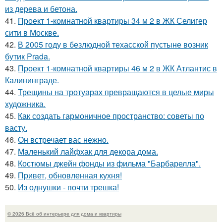
из дерева и бетона.
41.
Проект 1-комнатной квартиры 34 м 2 в ЖК Селигер
сити в Москве.
42.
В 2005 году в безлюдной техасской пустыне возник
бутик Prada.
43.
Проект 1-комнатной квартиры 46 м 2 в ЖК Атлантис в
Калининграде.
44.
Трещины на тротуарах превращаются в целые миры
художника.
45.
Как создать гармоничное пространство: советы по
васту.
46.
Он встречает вас нежно.
47.
Маленький лайфхак для декора дома.
48.
Костюмы джейн фонды из фильма "Барбарелла".
49.
Привет, обновленная кухня!
50.
Из однушки - почти трешка!
© 2026 Всё об интерьере для дома и квартиры