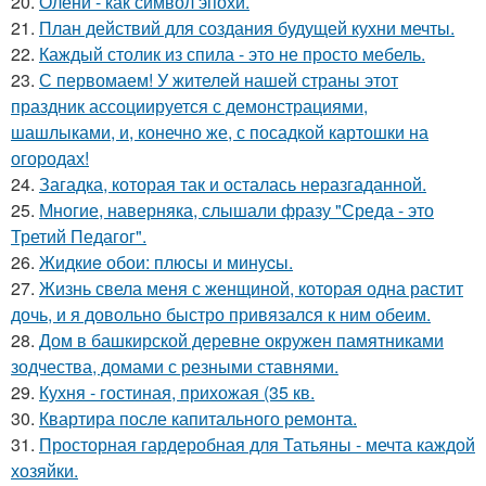
20.
Олени - как символ эпохи.
21.
План действий для создания будущей кухни мечты.
22.
Каждый столик из спила - это не просто мебель.
23.
С первомаем! У жителей нашей страны этот
праздник ассоциируется с демонстрациями,
шашлыками, и, конечно же, с посадкой картошки на
огородах!
24.
Загадка, которая так и осталась неразгаданной.
25.
Многие, наверняка, слышали фразу "Среда - это
Третий Педагог".
26.
Жидкиe обои: плюсы и минуcы.
27.
Жизнь свела меня с женщиной, которая одна растит
дочь, и я довольно быстро привязался к ним обеим.
28.
Дом в башкирской деревне окружен памятниками
зодчества, домами с резными ставнями.
29.
Кухня - гостиная, прихожая (35 кв.
30.
Квартира после капитального ремонта.
31.
Просторная гардеробная для Татьяны - мечта каждой
хозяйки.