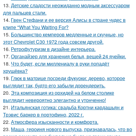
13.
Детские сладости неожиданно модным аксессуаром
для пальцев стали.
14.
Гвен Стефани и ее версия Алисы в стране чудес в
клипе "What You Waiting For?
15.
Большинство кемперов медленные и скучные, но
этот Chevrolet C30 1972 года совсем другой.
16.
Ретрофутуризм в дизайне интерьера.
17.
Органайзер для хранения белья, вещей 24 ячейки.
18.
Что будет, если миллениалу в руки попадёт
хрущёвка?
19.
Глюк в матрице посреди фукуоки: дерево, которое
выглядит так, будто его забыли дорендерить.
20.
Эта композиция из орхидей на белом столике
выглядит невероятно элегантно и утонченно!
21.
Итальянская готика: свадьба Кортни кардашьян и
Трэвис баркер в портофино, 2022 г.
22.
Атмосфера изысканности и комфорта.
23.
Маша, героиня нового выпуска, признавалась, что во