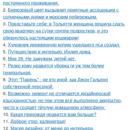
постоянного проживания.
2.
Бирюзовый цвет вызывает приятные ассоциации с
солнечными днями и морским побережьем.
3.
Представьте себе: в Тольятти женщина решила сдать
свою квартиру на сутки группе подростков, и это
обернулось настоящим кошмаром!
4.
Художник деревянную копию ушедшего пса создал.
5.
Путешествие в интерьер: Индия дома.
6.
Мне 35. Не замужем, детей нет.
7.
Редко кому нравится уборка (и уж тем более
генеральная.
8.
Этот "Парень" - не кто иной, как Джон Гальяно
собственной персоной.
9.
Возможно, ремонт не отличается дизайнерской
изысканностью, но при этом всё выполнено аккуратно,
чисто и создаёт тёплую домашнюю атмосферу.
10.
Какая прихожая нравится вам больше?
11.
Доброе утро, калиниград!
12.
Магия дизайна: от меню до интерьера.