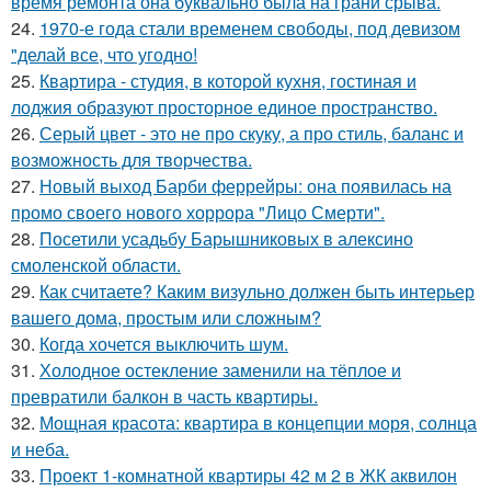
время ремонта она буквально была на грани срыва.
24.
1970-е года стали временем свободы, под девизом
"делай все, что угодно!
25.
Квартира - студия, в которой кухня, гостиная и
лоджия образуют просторное единое пространство.
26.
Серый цвет - это не про скуку, а про стиль, баланс и
возможность для творчества.
27.
Новый выход Барби феррейры: она появилась на
промо своего нового хоррора "Лицо Смерти".
28.
Посетили усадьбу Барышниковых в алексино
смоленской области.
29.
Как считаете? Каким визульно должен быть интерьер
вашего дома, простым или сложным?
30.
Когда хочется выключить шум.
31.
Холодное остекление заменили на тёплое и
превратили балкон в часть квартиры.
32.
Мощная красота: квартира в концепции моря, солнца
и неба.
33.
Проект 1-комнатной квартиры 42 м 2 в ЖК аквилон