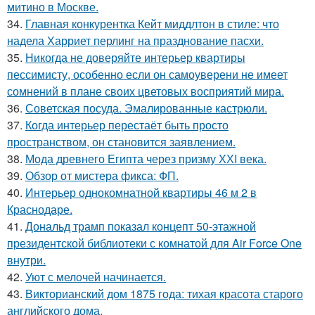
митино в Москве.
34.
Главная конкурентка Кейт миддлтон в стиле: что
надела Харриет перлинг на празднование пасхи.
35.
Никогда не доверяйте интерьер квартиры
пессимисту, особенно если он самоуверени не имеет
сомнений в плане своих цветовых восприятий мира.
36.
Советская посуда. Эмалированные кастрюли.
37.
Когда интерьер перестаёт быть просто
пространством, он становится заявлением.
38.
Мода древнего Египта через призму ХХI века.
39.
Обзор от мистера фикса: ФП.
40.
Интерьер однокомнатной квартиры 46 м 2 в
Краснодаре.
41.
Дональд трамп показал концепт 50-этажной
президентской библиотеки с комнатой для Air Force One
внутри.
42.
Уют с мелочей начинается.
43.
Викторианский дом 1875 года: тихая красота старого
английского дома.