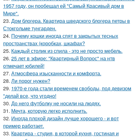
1957 году, он пообещал ей "Самый Красивый дом в
Мире".
23.
Дом блогера. Квартира шведского блогера петры в
Стокгольме тунгарден.
24.
Почему кошки иногда спят в закрытых тесных
пространствах (коробках, шкафах?
25.
Каждый столик из спила - это не просто мебель.
26.
25 лет в эфире: "Квартирный Вопрос" на нтв
отмечает юбилей!
27.
Атмосфера изысканности и комфорта.
28.
Ли порог нужен?
29.
1970-е года стали временем свободы, под девизом
"делай все, что угодно!
30.
До него футболку не носили на людях.
31.
Мечта, которую легко исполнить.
32.
Иногда плохой дизайн лучше хорошего - и вот
пример работает.
33.
Квартира - студия, в которой кухня, гостиная и