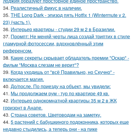
лоджия образуют просторное единое пространство.
34.
Реалистичный фикус в наличии.
35.
THE Long Dark - эпизод пять Hotfix 1 (Wintermute v 2.
23) (часть 1).
36.
Интерьер квартиры - студии 29 м 2 в Бразилии.
37.
Промпт: Не меняй черты лица создай триптих в стиле
гламурной фотосессии, вдохновлённый этим
референсом.
38.
Какие секреты скрывает обладатель премии "Оскар" -
фильм "Москва слезам не верит"?
39.
Когда уходишь от "всё Правильно, но Скучно" -
включается магия.
40.
До/после. По приезду на объект, мы увидели:
41.
Мы продолжаем рум - тур по квартире 49 кв.
42.
Интерьер однокомнатной квартиры 35 м 2 в ЖК
горизонт в Анапе.
43.
Страна советов. Цветоводам на заметку.
44.
5 растений с бабушкиного подоконника, которых еще
недавно стыдились, а теперь они - на пике