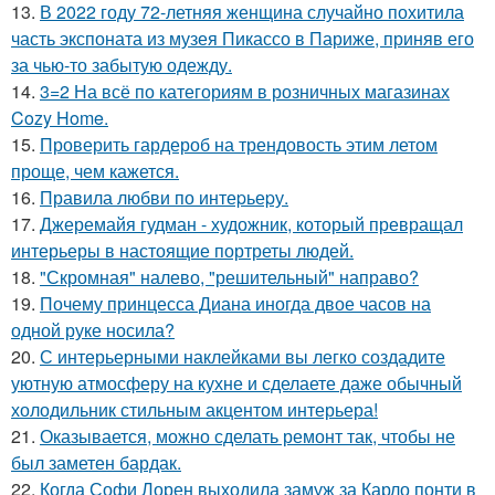
13.
В 2022 году 72-летняя женщина случайно похитила
часть экспоната из музея Пикассо в Париже, приняв его
за чью-то забытую одежду.
14.
3=2 На всё по категориям в розничных магазинах
Cozy Home.
15.
Проверить гардероб на трендовость этим летом
проще, чем кажется.
16.
Правила любви по интеpьеpу.
17.
Джеремайя гудман - художник, который превращал
интерьеры в настоящие портреты людей.
18.
"Скромная" налево, "решительный" направо?
19.
Почему принцесса Диана иногда двое часов на
одной руке носила?
20.
С интерьерными наклейками вы легко создадите
уютную атмосферу на кухне и сделаете даже обычный
холодильник стильным акцентом интерьера!
21.
Оказывается, можно сделать ремонт так, чтобы не
был заметен бардак.
22.
Когда Софи Лорен выходила замуж за Карло понти в