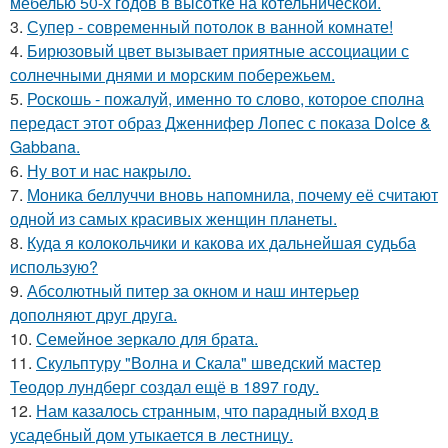
мебелью 50-х годов в высотке на котельнической.
3.
Супер - современный потолок в ванной комнате!
4.
Бирюзовый цвет вызывает приятные ассоциации с
солнечными днями и морским побережьем.
5.
Роскошь - пожалуй, именно то слово, которое сполна
передаст этот образ Дженнифер Лопес с показа Dolce &
Gabbana.
6.
Ну вот и нас накрыло.
7.
Моника беллуччи вновь напомнила, почему её считают
одной из самых красивых женщин планеты.
8.
Куда я колокольчики и какова их дальнейшая судьба
использую?
9.
Абсолютный питер за окном и наш интерьер
дополняют друг друга.
10.
Семейное зеркало для брата.
11.
Скульптуру "Волна и Скала" шведский мастер
Теодор лундберг создал ещё в 1897 году.
12.
Нам казалось странным, что парадный вход в
усадебный дом утыкается в лестницу.