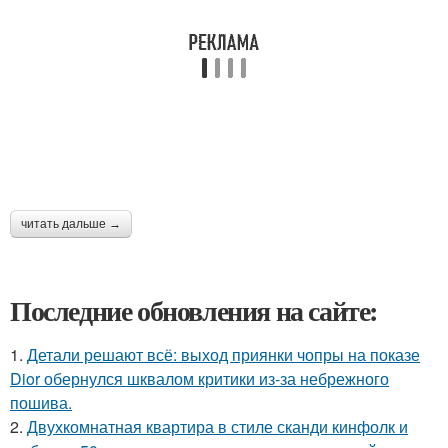
читать дальше →
Последние обновления на сайте:
1.
Детали решают всё: выход приянки чопры на показе
Dior обернулся шквалом критики из-за небрежного
пошива.
2.
Двухкомнатная квартира в стиле сканди кинфолк и