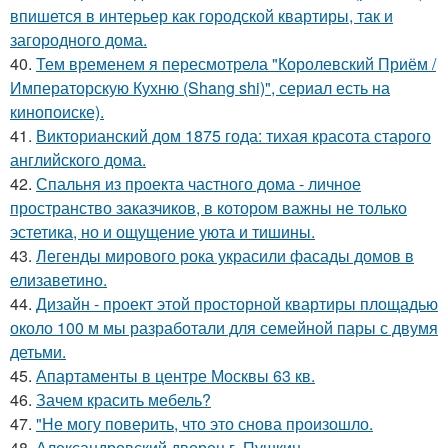
впишется в интерьер как городской квартиры, так и
загородного дома.
40.
Тем временем я пересмотрела "Королевский Приём /
Императорскую Кухню (Shang shi)", сериал есть на
кинопоиске).
41.
Викторианский дом 1875 года: тихая красота старого
английского дома.
42.
Спальня из проекта частного дома - личное
пространство заказчиков, в котором важны не только
эстетика, но и ощущение уюта и тишины.
43.
Легенды мирового рока украсили фасады домов в
елизаветино.
44.
Дизайн - проект этой просторной квартиры площадью
около 100 м мы разработали для семейной пары с двумя
детьми.
45.
Апартаменты в центре Москвы 63 кв.
46.
Зачем красить мебель?
47.
"Не могу поверить, что это снова произошло.
48.
Александровский дворец г. Пушкин.