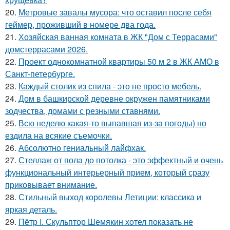
20.
Метровые завалы мусора: что оставил после себя
геймер, проживший в номере два года.
21.
Хозяйская ванная комната в ЖК "Дом с Террасами"
домстеррасами 2026.
22.
Проект однокомнатной квартиры 50 м 2 в ЖК АМО в
Санкт-петербурге.
23.
Каждый столик из спила - это не просто мебель.
24.
Дом в башкирской деревне окружен памятниками
зодчества, домами с резными ставнями.
25.
Всю неделю какая-то выпавшая из-за погоды) но
ездила на всякие съемочки.
26.
Абсолютно гениальный лайфхак.
27.
Стеллаж от пола до потолка - это эффектный и очень
функциональный интерьерный прием, который сразу
приковывает внимание.
28.
Стильный выход королевы Летиции: классика и
яркая деталь.
29.
Пётр I. Скульптор Шемякин хотел показать не