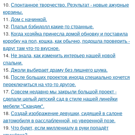
10.
Спонтанное творчество. Результат - новые ажурные
корзины.
11.
Дом с начинкой.
12.
Платья бэбидолл какие-то странные.
13.
Когда хозяйка принесла домой обновку и поставила
коробку на пол, кошка, как обычно, подошла проверить -
вдруг там что-то вкусное.
14.
Не знала, как изменить интерьер нашей новой
спальни.
15.
Джоли выбирает драму без лишнего шума.
16.
После больших проектов иногда специально хочется
переключиться на что-то другое.
17.
Совсем недавно мы закрыли большой проект -
сделали целый детский сад в стиле нашей линейки
мебели "Скандик".
18.
Создай изображение девушки, сидящей в салоне
автомобиля в расслабленной, но уверенной позе.
19.
Что будет, если миллениалу в руки попадёт
хрущёвка?