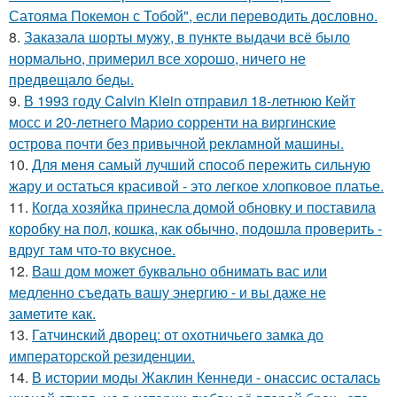
Сатояма Покемон с Тобой", если переводить дословно.
8.
Заказала шорты мужу, в пункте выдачи всё было
нормально, примерил все хорошо, ничего не
предвещало беды.
9.
В 1993 году Calvin Klein отправил 18-летнюю Кейт
мосс и 20-летнего Марио сорренти на виргинские
острова почти без привычной рекламной машины.
10.
Для меня самый лучший способ пережить сильную
жару и остаться красивой - это легкое хлопковое платье.
11.
Когда хозяйка принесла домой обновку и поставила
коробку на пол, кошка, как обычно, подошла проверить -
вдруг там что-то вкусное.
12.
Ваш дом может буквально обнимать вас или
медленно съедать вашу энергию - и вы даже не
заметите как.
13.
Гатчинский дворец: от охотничьего замка до
императорской резиденции.
14.
В истории моды Жаклин Кеннеди - онассис осталась