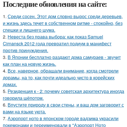
Последние обновления на сайте:
1.
Среди сосен. Этот дом словно вырос среди деревьев,
и жизнь здесь течет в собственном ритме - спокойно, без
спешки и лишнего шума.
2.
Невеста без права выбора: как показ Samuel
Cirnansck 2012 года превратил подиум в манифест
против принуждения.
3.
В Японии бесплатно раздают дома самураев - звучит
как план на новую жизнь.
4.
Все, наверное, обращали внимание, когда смотрели
дорамы, на то, как почти идеально чисто в корейских
домах.
5.
Резиденция к - 2: почему советская архитектура иногда
говорила шёпотом.
6.
Впустите природу в свои стены, и ваш дом заговорит с
вами на языке уюта.
7.
Аэропорт ното в японском городе вадзима украсили
покемонами и переименовали в "Аэропорт Ното