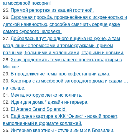
атмосферой покорил!
25.
Прямой репортаж из вашей гостиной.
26.
Скромная просьба, произнесённая с искренностью и
детской наивностью, способна смягчить сердце даже
самого сурового человека.
27.
Добралась я тут до одного ящичка на кухне, а там
клад, ящик с термосами и термокружками, причем
разными, большими и маленькими, старыми и новыми.
28.
Хочу продолжить тему нашего проекта квартиры в
Москве.
29.
В продолжение темы про кофестанции дома.
30.
Квартира с атмосферой загородного дома и садом …
на крыше.
31.
Мечта, которую легко исполнить.
32.
Идеи для дома * дизайн интерьера.
33.
El Ateneo Grand Splendid.
34.
Ещё одна квартира в ЖК "Оникс" - новый проект,
выполненный в формате коллажей.
35.
Интерьер квартиры - студии 29 м 2 в Бразилии.