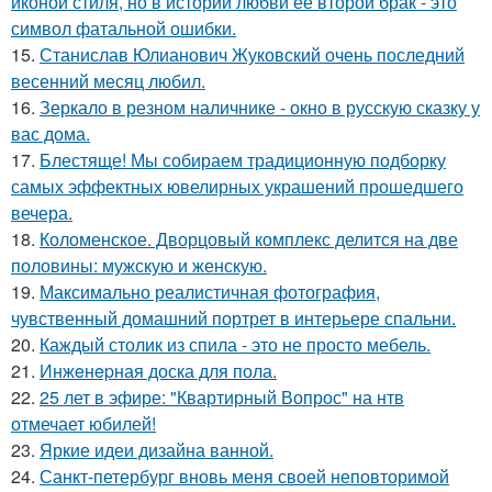
иконой стиля, но в истории любви её второй брак - это
символ фатальной ошибки.
15.
Станислав Юлианович Жуковский очень последний
весенний месяц любил.
16.
Зеркало в резном наличнике - окно в русскую сказку у
вас дома.
17.
Блестяще! Мы собираем традиционную подборку
самых эффектных ювелирных украшений прошедшего
вечера.
18.
Коломенское. Дворцовый комплекс делится на две
половины: мужскую и женскую.
19.
Максимально реалистичная фотография,
чувственный домашний портрет в интерьере спальни.
20.
Каждый столик из спила - это не просто мебель.
21.
Инжeнepная доска для пола.
22.
25 лет в эфире: "Квартирный Вопрос" на нтв
отмечает юбилей!
23.
Яркие идеи дизайна ванной.
24.
Санкт-петербург вновь меня своей неповторимой