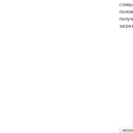
стиму
полож
получ
загря
читат