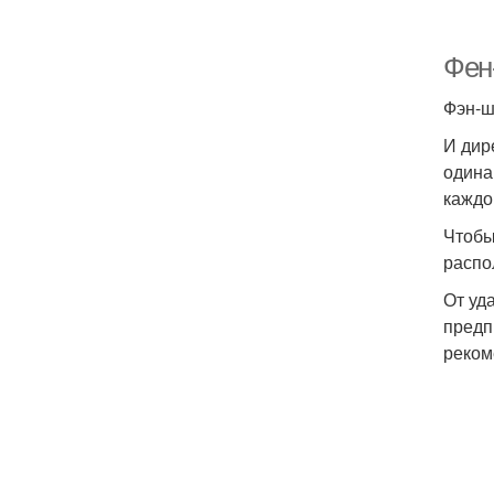
Фен
Фэн-ш
И дир
одина
каждо
Чтобы
распо
От уд
предп
реком