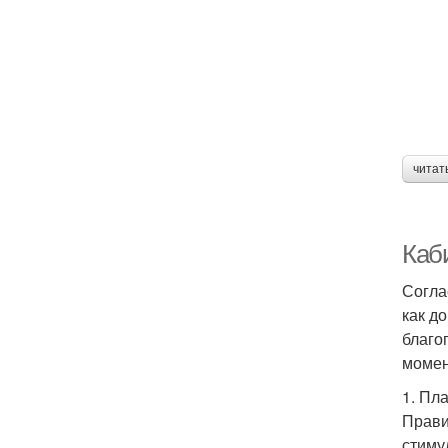
читат
Каб
Согла
как д
благо
момен
1. Пл
Прави
стиму