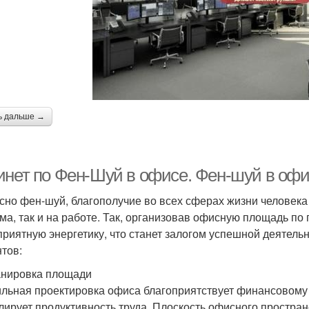
ь дальше →
инет по Фен-Шуй в офисе. Фен-шуй в офи
сно фен-шуй, благополучие во всех сферах жизни человека
ома, так и на работе. Так, организовав офисную площадь п
приятную энергетику, что станет залогом успешной деятельн
тов:
анировка площади
льная проектировка офиса благоприятствует финансовому 
лирует продуктивность труда. Плоскость офисного простран