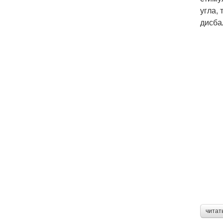
угла,
дисба
читат