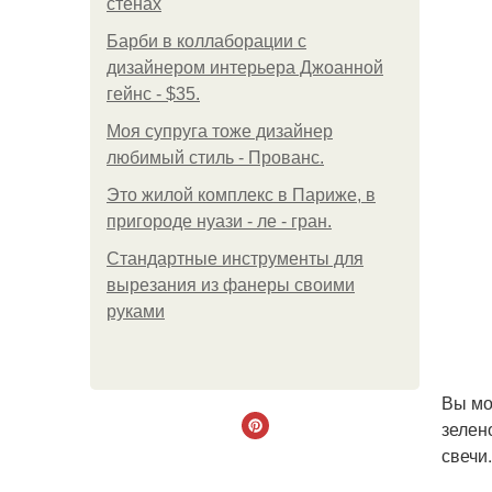
стенах
Барби в коллаборации с
дизайнером интерьера Джоанной
гейнс - $35.
Моя супруга тоже дизайнер
любимый стиль - Прованс.
Это жилой комплекс в Париже, в
пригороде нуази - ле - гран.
Стандартные инструменты для
вырезания из фанеры своими
руками
Вы мо
зелен
свечи