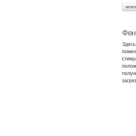
читат
Фен
Здесь
помех
стиму
полож
получ
загря