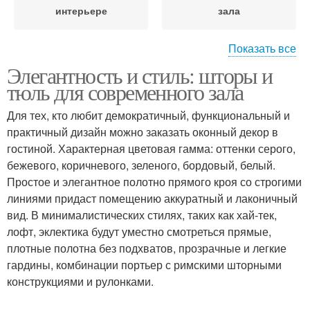
интерьере
зала
Показать все
Элегантность и стиль: шторы и
Тюль по
Тюль для создания
тюль для современного зала
функциональности
Для тех, кто любит демократичный, функциональный и
практичный дизайн можно заказать оконный декор в
Окна в современном
гостиной. Характерная цветовая гамма: оттенки серого,
Тюли с точки
зале
бежевого, коричневого, зеленого, бордовый, белый.
Простое и элегантное полотно прямого кроя со строгими
линиями придаст помещению аккуратный и лаконичный
вид. В минималистических стилях, таких как хай-тек,
лофт, эклектика будут уместно смотреться прямые,
плотные полотна без подхватов, прозрачные и легкие
гардины, комбинации портьер с римскими шторными
конструкциями и рулонками.