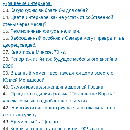
украшение интерьера.
33.
Какую кухню выбрали бы для себя?
34.
Цвет в интерьере: как не устать от собственной
стены через месяц?
35.
Реалистичный фикус в наличии.
36.
Заброшенный особняк в Самаре могут превратить в
дворец свадеб.
37.
Квартира в Минске, 70 кв.
38.
Репортаж из Китая: будущее мебельного дизайна
2026.
39.
В данный момент все находятся дома вместе с
Юлией Меньшовой.
40.
Самая красивая женщина древней Греции.
41.
Процесс создания фильма "Покровские Ворота":
увлекательные подробности о съемках.
42.
Эти птички настолько ручные, что отказываются
лететь на улицу!
43.
Аргументы "за" (плюсы:
44.
Коврики из трикотажной пряжи 100% хлопок.