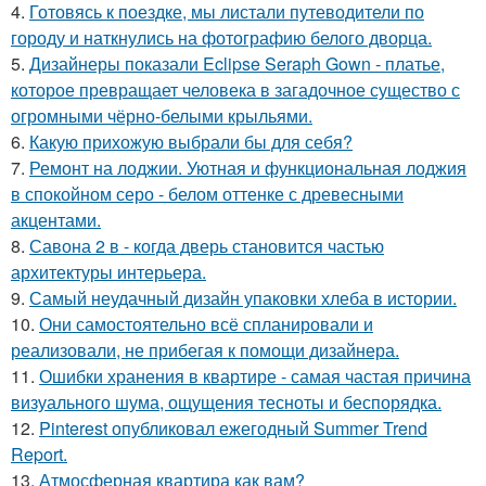
4.
Готовясь к поездке, мы листали путеводители по
городу и наткнулись на фотографию белого дворца.
5.
Дизайнеры показали Eclipse Seraph Gown - платье,
которое превращает человека в загадочное существо с
огромными чёрно-белыми крыльями.
6.
Какую прихожую выбрали бы для себя?
7.
Ремонт на лоджии. Уютная и функциональная лоджия
в спокойном серо - белом оттенке с древесными
акцентами.
8.
Савона 2 в - когда дверь становится частью
архитектуры интерьера.
9.
Самый неудачный дизайн упаковки хлеба в истории.
10.
Они самостоятельно всё спланировали и
реализовали, не прибегая к помощи дизайнера.
11.
Ошибки хранения в квартире - самая частая причина
визуального шума, ощущения тесноты и беспорядка.
12.
Pinterest опубликовал ежегодный Summer Trend
Report.
13.
Атмосферная квартира как вам?