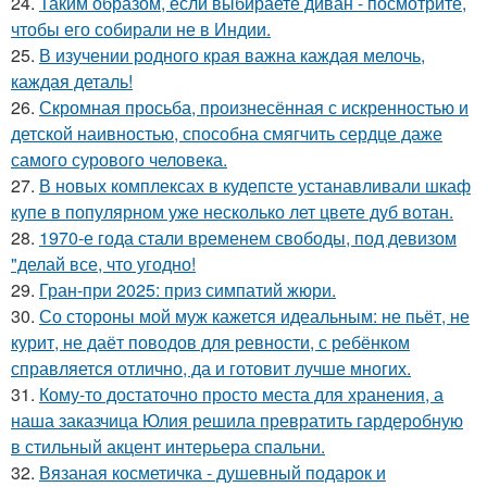
24.
Таким образом, если выбираете диван - посмотрите,
чтобы его собирали не в Индии.
25.
В изучении родного края важна каждая мелочь,
каждая деталь!
26.
Скромная просьба, произнесённая с искренностью и
детской наивностью, способна смягчить сердце даже
самого сурового человека.
27.
В новых комплексах в кудепсте устанавливали шкаф
купе в популярном уже несколько лет цвете дуб вотан.
28.
1970-е года стали временем свободы, под девизом
"делай все, что угодно!
29.
Гран-при 2025: приз симпатий жюри.
30.
Со стороны мой муж кажется идеальным: не пьёт, не
курит, не даёт поводов для ревности, с ребёнком
справляется отлично, да и готовит лучше многих.
31.
Кому-то достаточно просто места для хранения, а
наша заказчица Юлия решила превратить гардеробную
в стильный акцент интерьера спальни.
32.
Вязаная косметичка - душевный подарок и