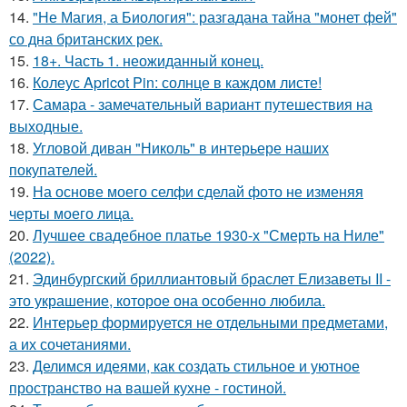
14.
"Не Магия, а Биология": разгадана тайна "монет фей"
со дна британских рек.
15.
18+. Часть 1. неожиданный конец.
16.
Колеус Apricot Pin: солнце в каждом листе!
17.
Самара - замечательный вариант путешествия на
выходные.
18.
Угловой диван "Николь" в интерьере наших
покупателей.
19.
На основе моего селфи сделай фото не изменяя
черты моего лица.
20.
Лучшее свадебное платье 1930-х "Смерть на Ниле"
(2022).
21.
Эдинбургский бриллиантовый браслет Елизаветы II -
это украшение, которое она особенно любила.
22.
Интерьер формируется не отдельными предметами,
а их сочетаниями.
23.
Делимся идеями, как создать стильное и уютное
пространство на вашей кухне - гостиной.