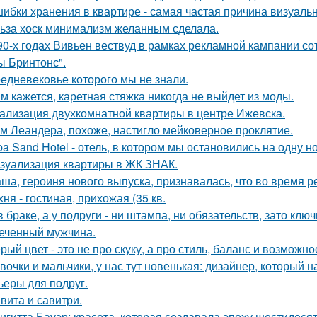
ибки хранения в квартире - самая частая причина визуаль
ьза хоск минимализм желанным сделала.
90-х годах Вивьен вествуд в рамках рекламной кампании сот
ы Бринтонс".
едневековье которого мы не знали.
м кажется, каретная стяжка никогда не выйдет из моды.
ализация двухкомнатной квартиры в центре Ижевска.
м Леандера, похоже, настигло мейковерное проклятие.
ba Sand Hotel - отель, в котором мы остановились на одну н
зуализация квартиры в ЖК ЗНАК.
ша, героиня нового выпуска, признавалась, что во время р
хня - гостиная, прихожая (35 кв.
в браке, а у подруги - ни штампа, ни обязательств, зато кл
еченный мужчина.
рый цвет - это не про скуку, а про стиль, баланс и возможно
вочки и мальчики, у нас тут новенькая: дизайнер, который н
ьеры для подруг.
вита и савитри.
игитта Бауэр: красота, которая создавала эпоху шестидесят