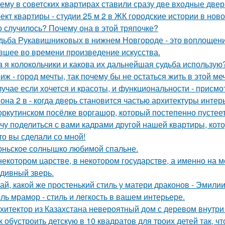
ему в советских квартирах ставили сразу две входные двер
ект квартиры - студии 25 м 2 в ЖК городские истории в нов
о случилось? Почему она в этой тряпочке?
дьба Рукавишниковых в нижнем Новгороде - это воплощени
вшее во времени произведение искусства.
а я колокольчики и какова их дальнейшая судьба использую
иж - город мечты, так почему бы не остаться жить в этой ме
лучае если хочется и красоты, и функциональности - присм
она 2 в - когда дверь становится частью архитектуры интер
оркутинском посёлке воргашор, который постепенно пустее
чу поделиться с вами кадрами другой нашей квартиры, кот
то вы сделали со мной!
ньское солнышко любимой спальне.
некотором царстве, в некотором государстве, а именно на м
 дивный зверь.
ай, какой же простенький стиль у матери драконов - Эмилии 
ль мрамор - стиль и лeгкость в вашем интерьере.
хитектор из Казахстана невероятный дом с деревом внутри
к обустроить детскую в 10 квадратов для троих детей так, ч