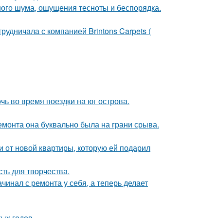
ного шума, ощущения тесноты и беспорядка.
рудничала с компанией Brintons Carpets (
очь во время поездки на юг острова.
емонта она буквально была на грани срыва.
ючи от новой квартиры, которую ей подарил
сть для творчества.
ачинал с ремонта у себя, а теперь делает
ых годов.