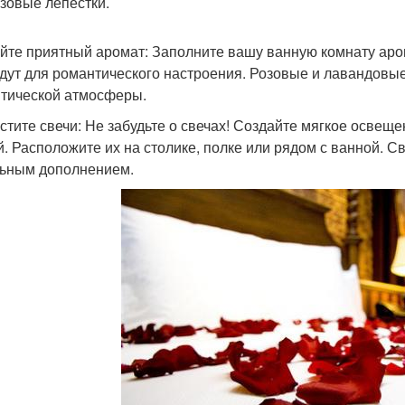
озовые лепестки.
йте приятный аромат: Заполните вашу ванную комнату аро
дут для романтического настроения. Розовые и лавандовы
тической атмосферы.
стите свечи: Не забудьте о свечах! Создайте мягкое осве
й. Расположите их на столике, полке или рядом с ванной. С
ьным дополнением.