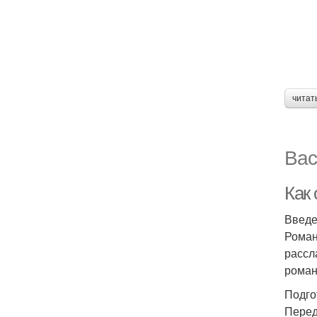
читат
Вас
Как 
Введ
Роман
рассл
роман
Подго
Перед