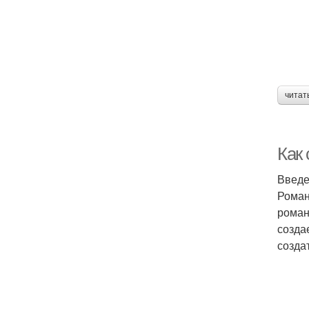
читат
Как 
Введ
Роман
роман
созда
созда