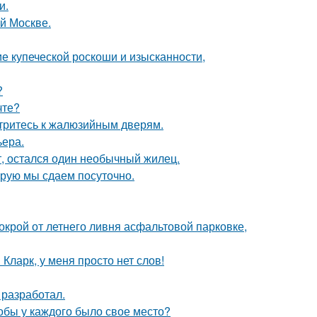
и.
ой Москве.
е купеческой роскоши и изысканности,
?
чте?
отритесь к жалюзийным дверям.
ьера.
т, остался один необычный жилец.
орую мы сдаем посуточно.
окрой от летнего ливня асфальтовой парковке,
Кларк, у меня просто нет слов!
 разработал.
тобы у каждого было свое место?