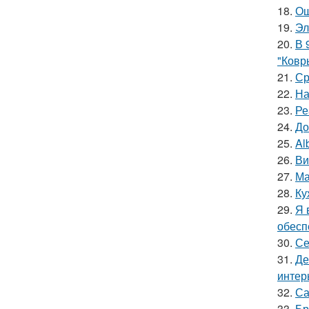
18.
Ош
19.
Эл
20.
В 
"Ковр
21.
Ср
22.
На
23.
Ре
24.
До
25.
Al
26.
Ви
27.
Ма
28.
Ку
29.
Я 
обесп
30.
Се
31.
Де
интер
32.
Са
33.
Бр