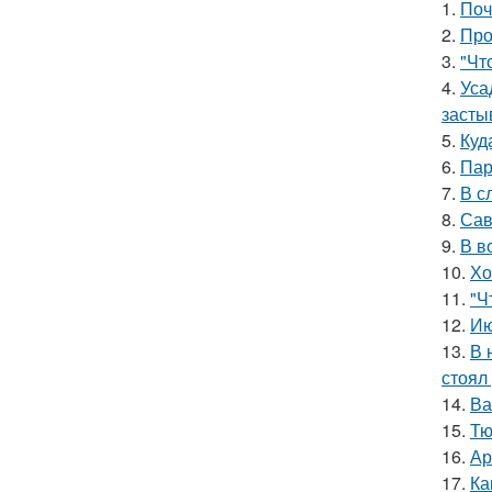
1.
Поч
2.
Про
3.
"Чт
4.
Уса
засты
5.
Куд
6.
Пар
7.
В с
8.
Сав
9.
В в
10.
Хо
11.
"Ч
12.
Ию
13.
В 
стоял
14.
Ва
15.
Тю
16.
Ар
17.
Ка