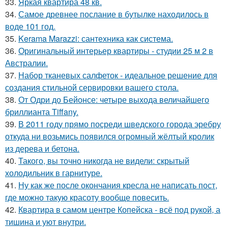
33.
Яркая квартира 48 кв.
34.
Самое древнее послание в бутылке находилось в
воде 101 год.
35.
Kerama Marazzi: сантехника как система.
36.
Оригинальный интерьер квартиры - студии 25 м 2 в
Австралии.
37.
Набор тканевых салфеток - идеальное решение для
создания стильной сервировки вашего стола.
38.
От Одри до Бейонсе: четыре выхода величайшего
бриллианта Tiffany.
39.
В 2011 году прямо посреди шведского города эребру
откуда ни возьмись появился огромный жёлтый кролик
из дерева и бетона.
40.
Такого, вы точно никогда не видели: скрытый
холодильник в гарнитуре.
41.
Ну как же после окончания кресла не написать пост,
где можно такую красоту вообще повесить.
42.
Квартира в самом центре Копейска - всё под рукой, а
тишина и уют внутри.