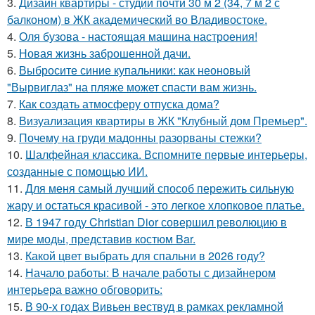
3.
Дизайн квартиры - студии почти 30 м 2 (34, 7 м 2 с
балконом) в ЖК академический во Владивостоке.
4.
Оля бузова - настоящая машина настроения!
5.
Новая жизнь заброшенной дачи.
6.
Выбросите синие купальники: как неоновый
"Вырвиглаз" на пляже может спасти вам жизнь.
7.
Как создать атмосферу отпуска дома?
8.
Визуализация квартиры в ЖК "Клубный дом Премьер".
9.
Почему на груди мадонны разорваны стежки?
10.
Шалфейная классика. Вспомните первые интерьеры,
созданные с помощью ИИ.
11.
Для меня самый лучший способ пережить сильную
жару и остаться красивой - это легкое хлопковое платье.
12.
В 1947 году Christian Dior совершил революцию в
мире моды, представив костюм Bar.
13.
Какой цвет выбрать для спальни в 2026 году?
14.
Начало работы: В начале работы с дизайнером
интерьера важно обговорить:
15.
В 90-х годах Вивьен вествуд в рамках рекламной