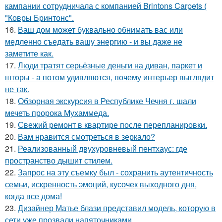
кампании сотрудничала с компанией Brintons Carpets (
"Ковры Бринтонс".
16.
Ваш дом может буквально обнимать вас или
медленно съедать вашу энергию - и вы даже не
заметите как.
17.
Люди тратят серьёзные деньги на диван, паркет и
шторы - а потом удивляются, почему интерьер выглядит
не так.
18.
Обзорная экскурсия в Республике Чечня г. шали
мечеть пророка Мухаммеда.
19.
Свежий ремонт в квартире после перепланировки.
20.
Вам нравится смотреться в зеркало?
21.
Реализованный двухуровневый пентхаус: где
пространство дышит стилем.
22.
Запрос на эту съемку был - сохранить аутентичность
семьи, искренность эмоций, кусочек выходного дня,
когда все дома!
23.
Дизайнер Матье блази представил модель, которую в
сети уже прозвали напяточниками.