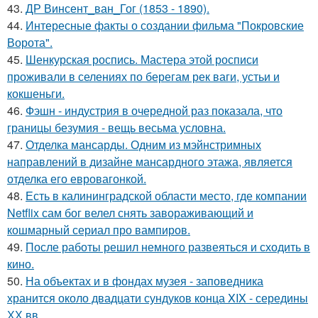
43.
ДР Винсент_ван_Гог (1853 - 1890).
44.
Интересные факты о создании фильма "Покровские
Ворота".
45.
Шенкурская роспись. Мастера этой росписи
проживали в селениях по берегам рек ваги, устьи и
кокшеньги.
46.
Фэшн - индустрия в очередной раз показала, что
границы безумия - вещь весьма условна.
47.
Отделка мансарды. Одним из мэйнстримных
направлений в дизайне мансардного этажа, является
отделка его евровагонкой.
48.
Есть в калининградской области место, где компании
Netflix сам бог велел снять завораживающий и
кошмарный сериал про вампиров.
49.
После работы решил немного развеяться и сходить в
кино.
50.
На объектах и в фондах музея - заповедника
хранится около двадцати сундуков конца XIX - середины
ХХ вв.