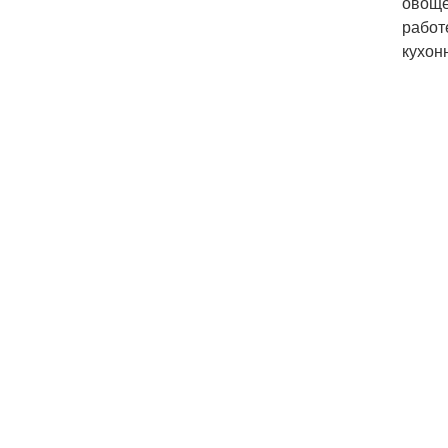
овоще
работ
кухон