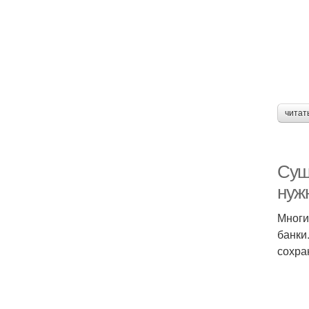
читат
Суш
нуж
Многи
банки
сохра