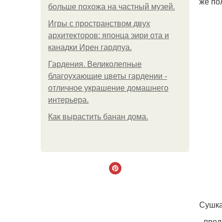
же по
больше похожа на частный музей.
Игры с пространством двух
архитекторов: японца эири ота и
канадки Ирен гардпуа.
Гардения. Великолепные
благоухающие цветы гардении -
отличное украшение домашнего
интерьера.
Как вырастить банан дома.
Сушка
- пре