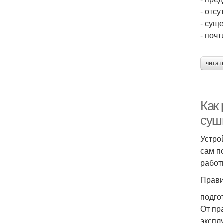
- отс
- сущ
- поч
читат
Как
суш
Устро
сам п
работ
Прави
подго
От пр
экспл