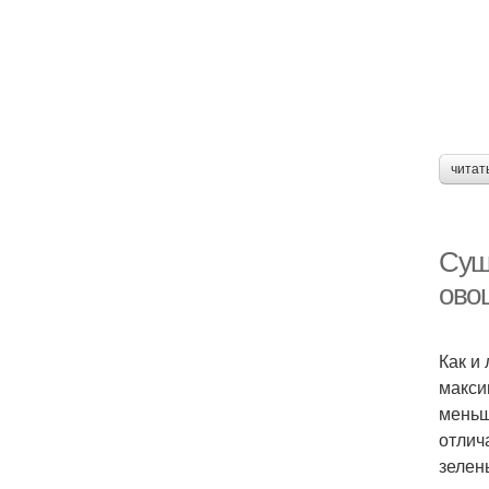
читат
Суш
ово
Как и
макси
меньш
отлич
зелен