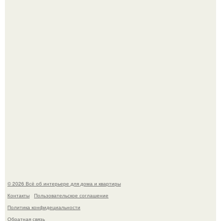
69-Летний житель Италии создал фальшивый античный
амфитеатр и долгое время успешно выдавал его за
настоящее историческое наследие.
Сокровища из Hoff.
© 2026 Всё об интерьере для дома и квартиры
Контакты
Пользовательское соглашение
Политика конфидециальности
Обратная связь