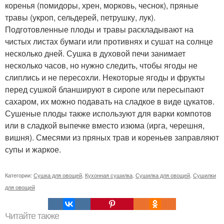
коренья (помидоры, хрен, морковь, чеснок), пряные
травы (укроп, сельдерей, петрушку, лук).
Подготовленные плоды и травы раскладывают на
чистых листах бумаги или противнях и сушат на солнце
несколько дней. Сушка в духовой печи занимает
несколько часов, но нужно следить, чтобы ягоды не
слиплись и не пересохли. Некоторые ягоды и фрукты
перед сушкой бланшируют в сиропе или пересыпают
сахаром, их можно подавать на сладкое в виде цукатов.
Сушеные плоды также используют для варки компотов
или в сладкой выпечке вместо изюма (ирга, черешня,
вишня). Смесями из пряных трав и кореньев заправляют
супы и жаркое.
Категории:
Сушка для овощей
,
Кухонная сушилка
,
Сушилка для овощей
,
Сушилки
для овощей
Читайте также