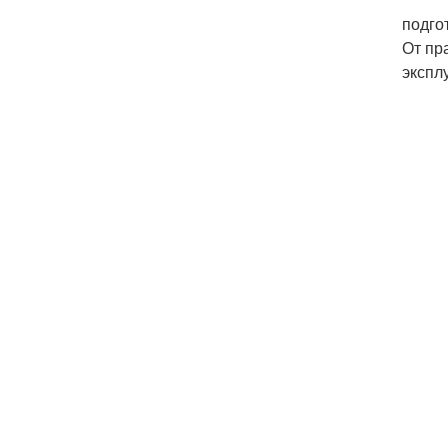
подго
От пр
экспл