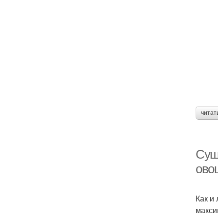
читат
Суш
ово
Как и
макси