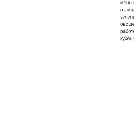
меньш
отлич
зелен
овоще
работ
кухон