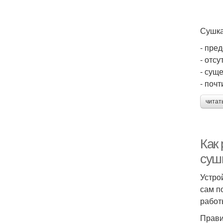
Сушка
- пре
- отс
- сущ
- поч
читат
Как
суш
Устро
сам п
работ
Прави