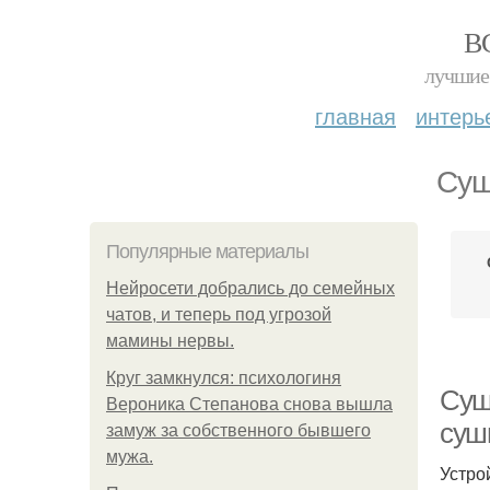
В
лучшие 
главная
интерь
Суш
Популярные материалы
Нейросети добрались до семейных
чатов, и теперь под угрозой
мамины нервы.
Круг замкнулся: психологиня
Суш
Вероника Степанова снова вышла
суш
замуж за собственного бывшего
мужа.
Устро