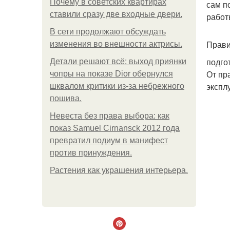
Почему в советских квартирах
сам п
ставили сразу две входные двери.
работ
В сети продолжают обсуждать
Прави
изменения во внешности актрисы.
подго
Детали решают всё: выход приянки
От пр
чопры на показе Dior обернулся
экспл
шквалом критики из-за небрежного
пошива.
Невеста без права выбора: как
показ Samuel Cirnansck 2012 года
превратил подиум в манифест
против принуждения.
Растения как украшения интерьера.