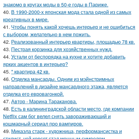
знакомо в кругах моды в 50-е годы в Париже.
40.
В 1990-2000-х японская мода стала одной из самых
креативных в мире.
41.
Чтобы понять какой хочешь интерьер и не ошибиться
с выбором, желательно в нем пожить.
42.
Реализованный интерьер квартиры, площадью 78 кв.
43.
Пестрая корзинка для хозяйственных нужд.
44.
Устали от беспорядка на кухне и хотите добавить
ярких акцентов в интерьер?
45.
* квартира 42 кв.
46.
Отделка мансарды. Одним из мэйнстримных
направлений в дизайне мансардного этажа, является
отделка его евровагонкой.
47.
Автор - Марина Тараканова.
48.
Есть в калининградской области место, где компании
Netflix сам бог велел снять завораживающий и
кошмарный сериал про вампиров.
49.
Микаэла старк - художница, перформансистка и
стилист, чей корсет стал мощным символом