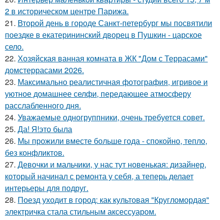
2 в историческом центре Парижа.
21.
Второй день в городе Санкт-петербург мы посвятили
поездке в екатерининский дворец в Пушкин - царское
село.
22.
Хозяйская ванная комната в ЖК "Дом с Террасами"
домстеррасами 2026.
23.
Максимально реалистичная фотография, игривое и
уютное домашнее селфи, передающее атмосферу
расслабленного дня.
24.
Уважаемые одногруппники, очень требуется совет.
25.
Да! Я!это была
26.
Мы прожили вместе больше года - спокойно, тепло,
без конфликтов.
27.
Девочки и мальчики, у нас тут новенькая: дизайнер,
который начинал с ремонта у себя, а теперь делает
интерьеры для подруг.
28.
Поезд уходит в город: как культовая "Кругломордая"
электричка стала стильным аксессуаром.