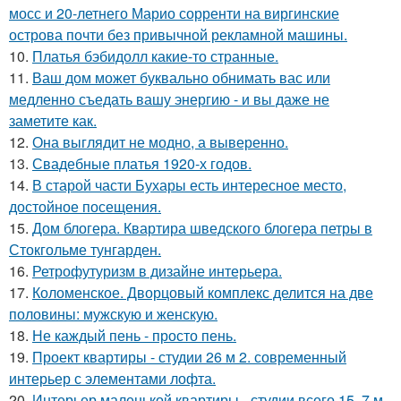
мосс и 20-летнего Марио сорренти на виргинские
острова почти без привычной рекламной машины.
10.
Платья бэбидолл какие-то странные.
11.
Ваш дом может буквально обнимать вас или
медленно съедать вашу энергию - и вы даже не
заметите как.
12.
Она выглядит не модно, а выверенно.
13.
Свадебные платья 1920-х годов.
14.
В старой части Бухары есть интересное место,
достойное посещения.
15.
Дом блогера. Квартира шведского блогера петры в
Стокгольме тунгарден.
16.
Ретрофутуризм в дизайне интерьера.
17.
Коломенское. Дворцовый комплекс делится на две
половины: мужскую и женскую.
18.
Не каждый пень - просто пень.
19.
Проект квартиры - студии 26 м 2. современный
интерьер с элементами лофта.
20.
Интерьер маленькой квартиры - студии всего 15, 7 м