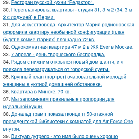
29.
Ресторан русской кухни "Редактор".
30.
Перепланировка квартиры - студии 31, 3 м 2 (34, 3 м
2 с лоджией) в Перми.
31.
Для искусствоведа. Архитектор Мария родионовская
оформила квартиру необычной конфигурации (план
будет в комментариях) площадью 72 кв.
32.
Однокомнатная квартира 47 м 2 в ЖК Ever в Москве.
33.
7 апреля - день творческого беспорядка.
34.
Рядом с нижним открылся новый дом шанти, и я
поехала перезагружаться от городской суеты.
35.
Крупный план (портрет) очаровательной молодой
женщины в уютной домашней обстановке.
36.
Квартира в Минске, 70 кв.
37.
Мы запоминаем правильные пропорции для
идеальной кухни.
38.
Дональд трамп показал концепт 50-этажной
президентской библиотеки с комнатой для Air Force One
внутри.
39.
Виктуар дутрело - это имя было очень хорошо