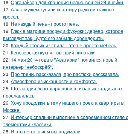
16.
Органайзер для хранения белья, вещей 24 ячейки.
17.
Аля с мужем купили квартиру ради винтажных
кресел.
18.
Не каждый пень - просто пень.
19.
Глюк в матрице посреди фукуоки: дерево, которое
выглядит так, будто его забыли дорендерить.
20.
Каждый столик из спила - это не просто мебель.
21.
Кенозерская кухня - высший пилотаж!
22.
14 мая 2014 года в "Аватарии" появился новый
интерьер "небоскрёб".
23.
Про трени, рассказала, про растюхи рассказала.
24.
Атмосфера изысканности и комфорта.
25.
Шотландия благодаря пони в вязаных кардиганах
прославилась.
26.
Хочу продолжить тему нашего проекта квартиры в
Москве.
27.
Интерьер спальни выполнен в современном стиле с
элементами классики.
28.
И это не то, о чём вы подумали.