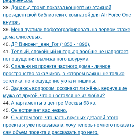
38.
Дональд трамп показал концепт 50-этажной
президентской библиотеки с комнатой для Air Force One
внутри.
39.
Меня пустили пофотографировать на первом этаже
дома елисеевых.
40.
ДР Винсент_ван_Гог (1853 - 1890).
41.
Тёплый, спокойный интерьер вообще не напрягает,
нет ощущения вылизанного шоурума!
42.
Спальня из проекта частного дома - личное
пространство заказчиков, в котором важны не только
эстетика, но и ощущение уюта и тишины.
43.
Задаюсь вопросом: осознают ли жёны, вернувшие
мужа от другой, что он остался не из любви?
44.
Апартаменты в центре Москвы 63 кв.
45.
Он встречает вас нежно.
46.
С учётом того, что часть вкусных деталей этого
проекта я уже показывала, хочу теперь немного показать
сам объём проекта и рассказать про него.