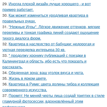
29.
Иногда плохой дизайн лучше хорошего - и вот
пример работает.
30.
Как может измениться уродливая квартира в
правильных руках.
31.
"Нежные Игры". Лёгкое движение оттенков, мягкие
переливы и тонкая графика линий создают ощущение
тихого диалога форм.
32.
Квартира в наследство от бабушки: недорогая и
уютная переделка интерьера 30 кв.
33.
* продолжу хронику публикаций с поездки в
Калининград и область, ибо есть что показать и
рассказать.
34.
Обеденная зона: ваш уголок вкуса и уюта.
35.
Жизнь в ярком цвете.
36.
Квартира в Риме: цвета долины тибра и коллекция
современного искусства.
37.
Промпт: Не меняй черты лица создай триптих в стиле
гламурной фотосессии, вдохновлённый этим
референсом.