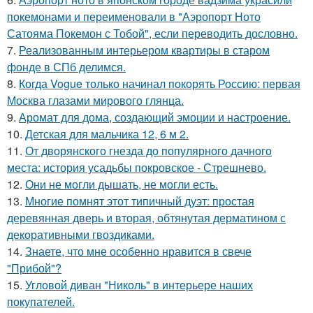
покемонами и переименовали в "Аэропорт Ното
Сатояма Покемон с Тобой", если переводить дословно.
7.
Реализованным интерьером квартиры в старом
фонде в СПб делимся.
8.
Когда Vogue только начинал покорять Россию: первая
Москва глазами мирового глянца.
9.
Аромат для дома, создающий эмоции и настроение.
10.
Детская для мальчика 12, 6 м 2.
11.
От дворянского гнезда до популярного дачного
места: история усадьбы покровское - Стрешнево.
12.
Они не могли дышать, не могли есть.
13.
Многие помнят этот типичный дуэт: простая
деревянная дверь и вторая, обтянутая дерматином с
декоративными гвоздиками.
14.
Знаете, что мне особенно нравится в свече
"Прибой"?
15.
Угловой диван "Николь" в интерьере наших
покупателей.