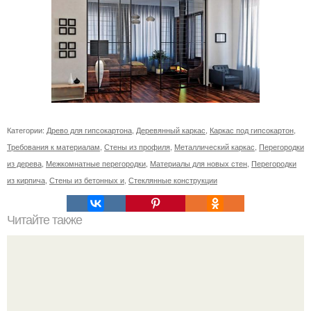
Категории:
Древо для гипсокартона
,
Деревянный каркас
,
Каркас под гипсокартон
,
Требования к материалам
,
Стены из профиля
,
Металлический каркас
,
Перегородки
из дерева
,
Межкомнатные перегородки
,
Материалы для новых стен
,
Перегородки
из кирпича
,
Стены из бетонных и
,
Стеклянные конструкции
Читайте также