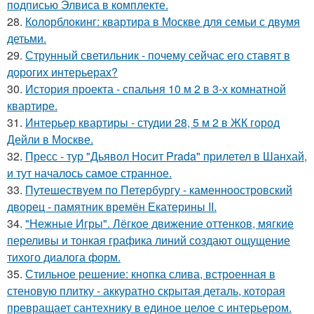
подписью Элвиса в комплекте.
28.
Колорблокинг: квартира в Москве для семьи с двумя
детьми.
29.
Струнный светильник - почему сейчас его ставят в
дорогих интерьерах?
30.
История проекта - спальня 10 м 2 в 3-х комнатной
квартире.
31.
Интерьер квартиры - студии 28, 5 м 2 в ЖК город
Дейли в Москве.
32.
Пресс - тур "Дьявол Носит Prada" прилетел в Шанхай,
и тут началось самое странное.
33.
Путешествуем по Петербургу - каменноостровский
дворец - памятник времён Екатерины II.
34.
"Нежные Игры". Лёгкое движение оттенков, мягкие
переливы и тонкая графика линий создают ощущение
тихого диалога форм.
35.
Стильное решение: кнопка слива, встроенная в
стеновую плитку - аккуратно скрытая деталь, которая
превращает сантехнику в единое целое с интерьером.