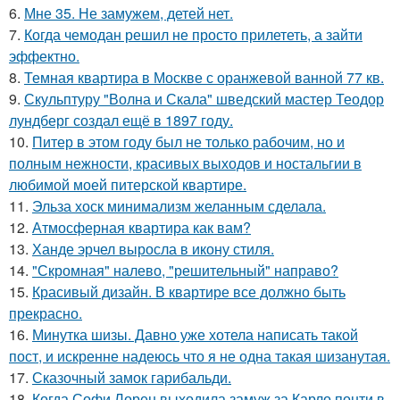
6.
Мне 35. Не замужем, детей нет.
7.
Когда чемодан решил не просто прилететь, а зайти
эффектно.
8.
Темная квартира в Москве с оранжевой ванной 77 кв.
9.
Скульптуру "Волна и Скала" шведский мастер Теодор
лундберг создал ещё в 1897 году.
10.
Питер в этом году был не только рабочим, но и
полным нежности, красивых выходов и ностальгии в
любимой моей питерской квартире.
11.
Эльза хоск минимализм желанным сделала.
12.
Атмосферная квартира как вам?
13.
Ханде эрчел выросла в икону стиля.
14.
"Скромная" налево, "решительный" направо?
15.
Красивый дизайн. В квартире все должно быть
прекрасно.
16.
Минутка шизы. Давно уже хотела написать такой
пост, и искренне надеюсь что я не одна такая шизанутая.
17.
Сказочный замок гарибальди.
18.
Когда Софи Лорен выходила замуж за Карло понти в