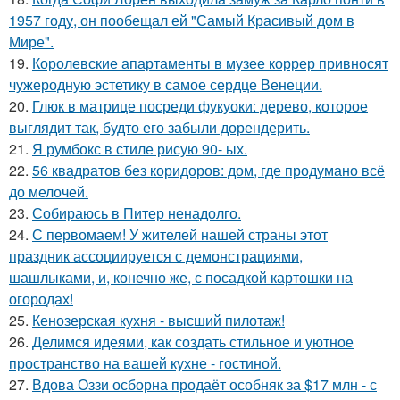
1957 году, он пообещал ей "Самый Красивый дом в
Мире".
19.
Королевские апартаменты в музее коррер привносят
чужеродную эстетику в самое сердце Венеции.
20.
Глюк в матрице посреди фукуоки: дерево, которое
выглядит так, будто его забыли дорендерить.
21.
Я румбокс в стиле рисую 90- ых.
22.
56 квадратов без коридоров: дом, где продумано всё
до мелочей.
23.
Собираюсь в Питер ненадолго.
24.
С первомаем! У жителей нашей страны этот
праздник ассоциируется с демонстрациями,
шашлыками, и, конечно же, с посадкой картошки на
огородах!
25.
Кенозерская кухня - высший пилотаж!
26.
Делимся идеями, как создать стильное и уютное
пространство на вашей кухне - гостиной.
27.
Вдова Оззи осборна продаёт особняк за $17 млн - с