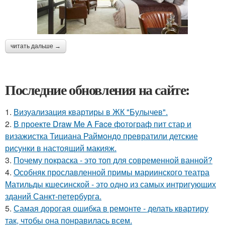
читать дальше →
Последние обновления на сайте:
1.
Визуализация квартиры в ЖК "Булычев".
2.
В проекте Draw Me A Face фотограф пит стар и
визажистка Тициана Раймондо превратили детские
рисунки в настоящий макияж.
3.
Почему покраска - это топ для современной ванной?
4.
Особняк прославленной примы мариинского театра
Матильды кшесинской - это одно из самых интригующих
зданий Санкт-петербурга.
5.
Самая дорогая ошибка в ремонте - делать квартиру
так, чтобы она понравилась всем.