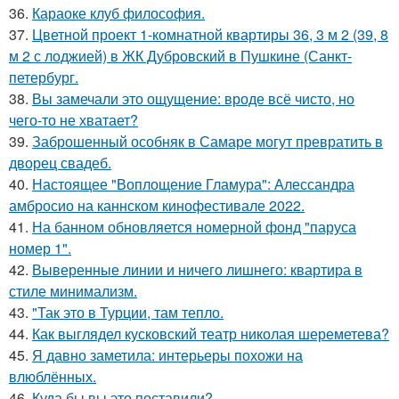
36.
Караоке клуб философия.
37.
Цветной проект 1-комнатной квартиры 36, 3 м 2 (39, 8
м 2 с лоджией) в ЖК Дубровский в Пушкине (Санкт-
петербург.
38.
Вы замечали это ощущение: вроде всё чисто, но
чего-то не хватает?
39.
Заброшенный особняк в Самаре могут превратить в
дворец свадеб.
40.
Настоящее "Воплощение Гламура": Алессандра
амбросио на каннском кинофестивале 2022.
41.
На банном обновляется номерной фонд "паруса
номер 1".
42.
Выверенные линии и ничего лишнего: квартира в
стиле минимализм.
43.
"Так это в Турции, там тепло.
44.
Как выглядел кусковский театр николая шереметева?
45.
Я давно заметила: интерьеры похожи на
влюблённых.
46.
Куда бы вы это поставили?