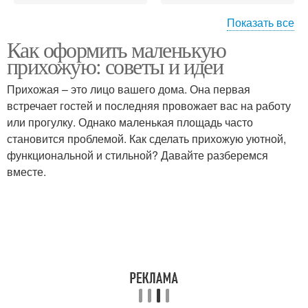
Показать все
Как оформить маленькую
Рекомендации по
Тенденции в дизайне
прихожую: советы и идеи
дизайну
Прихожая – это лицо вашего дома. Она первая
встречает гостей и последняя провожает вас на работу
Советы по
или прогулку. Однако маленькая площадь часто
Современные дизайны
преобразованию
становится проблемой. Как сделать прихожую уютной,
функциональной и стильной? Давайте разберемся
вместе.
Главные советы
Практические советы
Советы от ведущих
дизайнеров