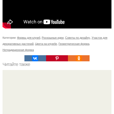
Категории:
Формы для клумб
,
Роскошные идеи
,
Советы по дизайну
,
Участок для
декоративных растений
,
Цвета на клумбе
,
Геометрическая форма
,
Нетрадиционная форма
Читайте также
11 рецептов сахарной глазури, чтобы подойти творчески