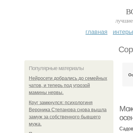
В
лучшие 
главная
интерь
Сор
Популярные материалы
Ос
Нейросети добрались до семейных
чатов, и теперь под угрозой
мамины нервы.
Круг замкнулся: психологиня
Мож
Вероника Степанова снова вышла
осе
замуж за собственного бывшего
мужа.
Садов