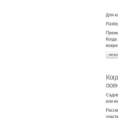
Для к
Разбе
Преим
Когда
вовре
читат
Ког
осе
Садов
или в
Рассм
участк