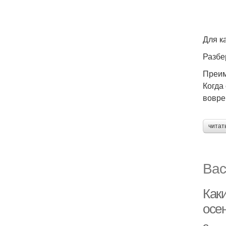
Для к
Разбе
Преим
Когда
вовре
читат
Вас
Как
осе