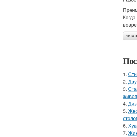
Преим
Когда
вовре
читат
Пос
1.
Сти
2.
Дву
3.
Ста
живоп
4.
Диз
5.
Жес
столо
6.
Худ
7.
Жив