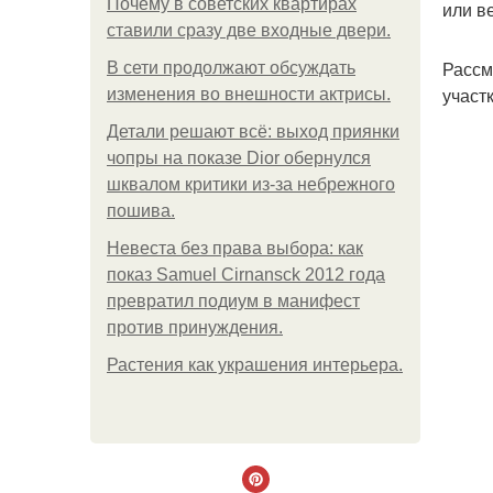
Почему в советских квартирах
или в
ставили сразу две входные двери.
Рассм
В сети продолжают обсуждать
участк
изменения во внешности актрисы.
Детали решают всё: выход приянки
чопры на показе Dior обернулся
шквалом критики из-за небрежного
пошива.
Невеста без права выбора: как
показ Samuel Cirnansck 2012 года
превратил подиум в манифест
против принуждения.
Растения как украшения интерьера.