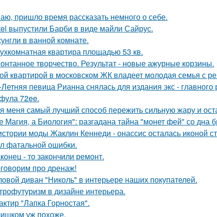
аю, пришло время рассказать немного о себе.
tel выпустили Барби в виде майли Сайрус.
унгли в ванной комнате.
ухкомнатная квартира площадью 53 кв.
онтанное творчество. Результат - новые ажурные корзины.
ой квартирой в московском ЖК владеет молодая семья с ре
-Летняя певица Рианна снялась для издания экс - главного
фула 72ee.
я меня самый лучший способ пережить сильную жару и остат
е Магия, а Биология": разгадана тайна "монет фей" со дна б
истории моды Жаклин Кеннеди - онассис осталась иконой сти
л фатальной ошибки.
конец - то закончили ремонт.
говорим про дренаж!
ловой диван "Николь" в интерьере наших покупателей.
трофутуризм в дизайне интерьера.
актир "Лапка Горностая".
ишком уж похоже.