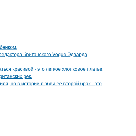
бенком.
 редактора британского Vogue Эдварда
ься красивой - это легкое хлопковое платье.
ританских рек.
ля, но в истории любви её второй брак - это