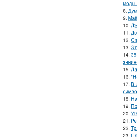
моды.
8.
Дум
9.
Mat
10.
Дж
11.
Дв
12.
Сп
13.
Эт
14.
38
эннин
15.
Дл
16.
"Н
17.
В 
симво
18.
На
19.
По
20.
Уг
21.
Ре
22.
Тр
23.
Сл