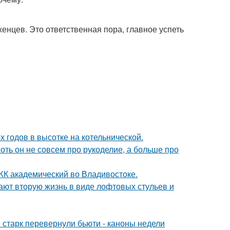
женцев. Это ответственная пора, главное успеть
х годов в высотке на котельнической.
хоть он не совсем про рукоделие, а больше про
в ЖК академический во Владивостоке.
ают вторую жизнь в виде лофтовых стульев и
старк перевернули бьюти - каноны недели