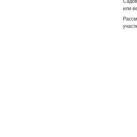
Садов
или в
Рассм
участк