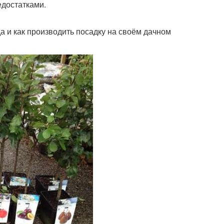
едостатками.
а и как производить посадку на своём дачном