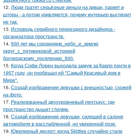
12.
Люди тратят серьёзные деньги на диван, паркет и
шторы - а потом удивляются, почему интерьер выглядит
не так.
13.
Исповедь серийного переездного дизайнера -
организатора пространств.
14.
500 лет мы соединяем_небо_и_землю
округ_с_пятивековой_историей
богородскому_поселению_500.
15.
Когда Софи Лорен выходила замуж за Карло понти в
1957 году, он пообещал ей "Самый Красивый дом в
Мире".
16.
Создай изображение девушки с внешностью, схожей
на фото.
17.
Реализованный двухуровневый пентхаус: где
пространство дышит стилем.
18.
Создай изображение девушки, сидящей в салоне
автомобиля в расслабленной, но уверенной позе.
19.
Ювелирный десерт: когда Skittles случайно стали