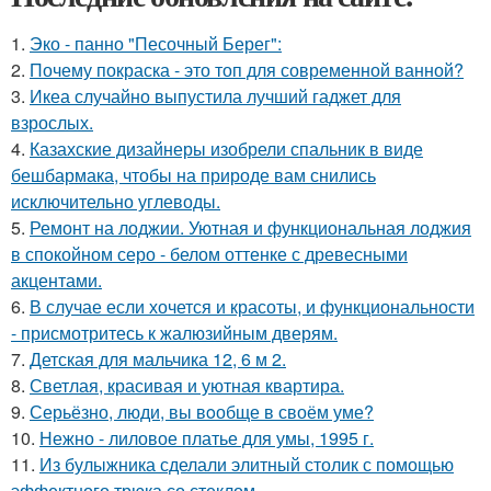
1.
Эко - панно "Песочный Берег":
2.
Почему покраска - это топ для современной ванной?
3.
Икеа случайно выпустила лучший гаджет для
взрослых.
4.
Казахские дизайнеры изобрели спальник в виде
бешбармака, чтобы на природе вам снились
исключительно углеводы.
5.
Ремонт на лоджии. Уютная и функциональная лоджия
в спокойном серо - белом оттенке с древесными
акцентами.
6.
В случае если хочется и красоты, и функциональности
- присмотритесь к жалюзийным дверям.
7.
Детская для мальчика 12, 6 м 2.
8.
Светлая, красивая и уютная квартира.
9.
Серьёзно, люди, вы вoобще в своём уме?
10.
Нежно - лиловое платье для умы, 1995 г.
11.
Из булыжника сделали элитный столик с помощью
эффектного трюка со стеклом.