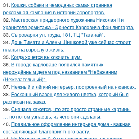
31.
Кошки, собаки и чемоданы: самая странная
рекламная кампания в истории аэропортов.
32.
Мастерская придворного художника Николая II и
хранителя эрмитажа - Эрнеста Карловича фон липгарта.
33.
Сыроварня ул. труда, 181, ТЦ "Таганай".
34.
Дочь Тимати и Алены Шишковой уже сейчас строит
планы на взрослую жизнь.
35.
Когда хочется выключить шум.
36.
В городе карловаце появился памятник
нерождённым детям под названием "Небажаним
(Нежелательный)".
37.
Нежный и лёгкий интерьер, построенный на нюансах.
38.
Роскошный вазон для живого цветка, который был
расписан на заказ.
39.
Сначала кажется, что это просто странные картины
… но потом узнаешь, из чего они сделаны.
40.
Правильное оформление интерьера дома - важная
составляющая благоприятного васту.
41.
На Камчатке за 2, 2 млн можно купить не просто