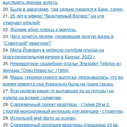
выглядеть дороже золота.
20.
Были в аквапарке, там сильно парился в бане, сауне.
21.
25 лет в эфире: "Квартирный Вопрос" на нтв
отмечает юбилей!
22.
Жидкиe обои: плюсы и минуcы.
23.
Чего хочется людям, прожившим долгую жизнь в
"Советской" квартире?
24.
Мила Йовович в небесно-голубом платье на
благотворительном вечере в Каннах, 2022 г.
25.
Невероятное свадебное платье Элизабет Тейлор из
фильма "Отец Невесты" (1950).
26.
Маша, героиня нового выпуска, признавалась, что во
время ремонта она буквально была на грани срыва.
27.
Всю неделю какая-то выпавшая из-за погоды) но
ездила на всякие съемочки.
28.
Современный проект квартиры - студии 28 м 2.
строгий монохромный интерьер для девушки - студентки.
29.
Используй моё фото за основу.
30.
Cовременный интерьер квартиры площадью 43 кв.