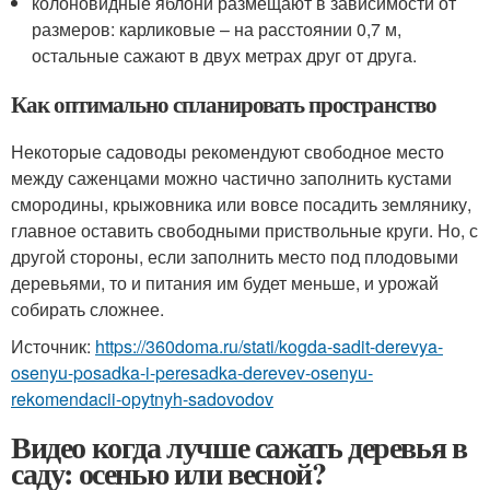
колоновидные яблони размещают в зависимости от
размеров: карликовые – на расстоянии 0,7 м,
остальные сажают в двух метрах друг от друга.
Как оптимально спланировать пространство
Некоторые садоводы рекомендуют свободное место
между саженцами можно частично заполнить кустами
смородины, крыжовника или вовсе посадить землянику,
главное оставить свободными приствольные круги. Но, с
другой стороны, если заполнить место под плодовыми
деревьями, то и питания им будет меньше, и урожай
собирать сложнее.
Источник:
https://360doma.ru/stati/kogda-sadit-derevya-
osenyu-posadka-i-peresadka-derevev-osenyu-
rekomendacii-opytnyh-sadovodov
Видео когда лучше сажать деревья в
саду: осенью или весной?