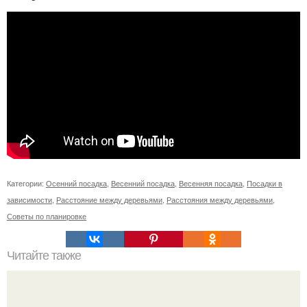
Категории:
Осенний посадка
,
Весенний посадка
,
Весенняя посадка
,
Посадки в
зависимости
,
Расстояние между деревьями
,
Расстояния между деревьями
,
Советы по планировке
Читайте также