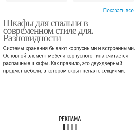
Показать все
Шкафы для спальни в
Прикроватные шкафы
Плательный шкаф
современном стиле для.
Разновидности
Системы хранения бывают корпусными и встроенными.
Шкаф с корпусной
Основной элемент мебели корпусного типа считается
Книжный шкаф
конструкцией
распашные шкафы. Как правило, это двухдверный
предмет мебели, в котором скрыт пенал с секциями.
Шкаф в спальне
Уютная спальня