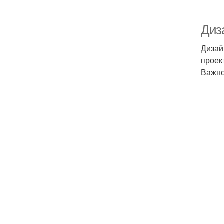
Диза
Дизай
проек
Важно