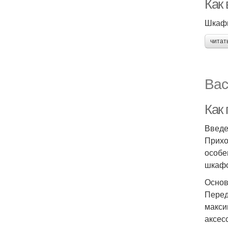
Как
Шкафы
читат
Вас
Как
Введ
Прихо
особе
шкафо
Основ
Перед
макси
аксес