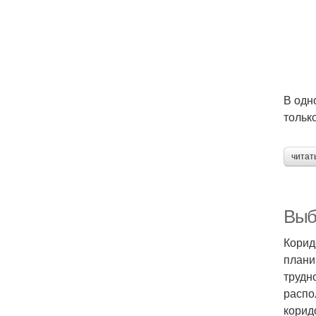
В одн
тольк
читат
Выб
Корид
плани
трудн
распо
корид