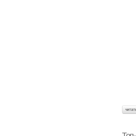
читат
Топ