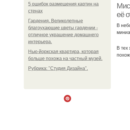
5 ошибок размещения картин на
Мис
стенах
её о
Гардения. Великолепные
В неб
благоухающие цветы гардении -
миниа
отличное украшение домашнего
интерьера.
В тех
Нью-йоркская квартира, которая
похож
больше похожа на частный музей.
Рубрика: "Студия Дизайна".