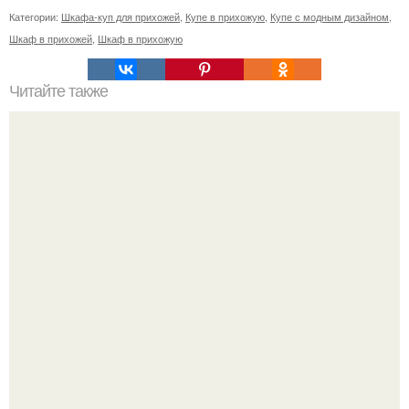
Категории:
Шкафа-куп для прихожей
,
Купе в прихожую
,
Купе с модным дизайном
,
Шкаф в прихожей
,
Шкаф в прихожую
Читайте также
Икеа для прихожей ИДЕИ. Мебель для прихожей
«ИКЕА»: ассортимент и функциональные особенности