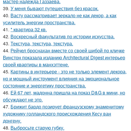
мастер надежда Газзаева.
39.
У меня бывают путешествия без красок.
40.
Васту рассматривает зеркало не как декор, а как
усилитель энергии пространства.
41.
* квартира 32 кв.
42.
Воскресный факультатив по истории искусства.
43.
Текстура, текстура, текстура.
44.
Рейчел броснахан вместе со своей шибой по кличке
Винстон показала изданию Architectural Digest интерьер
своей квартиры в манхэттене.
45.
Картины в интерьере - это не только элемент декора,
но и мощный инструмент влияния на эмоциональное
состояние и энергетику пространства.
46.
Ей 67 лет, мадонна пришла на показ D&G в мини, но
обсуждают не это.
47.
Брижит бардо позирует французскому знаменитому
художнику голландского происхождения Кесу ван
донгену.
48.
Выбросьте старую губку.