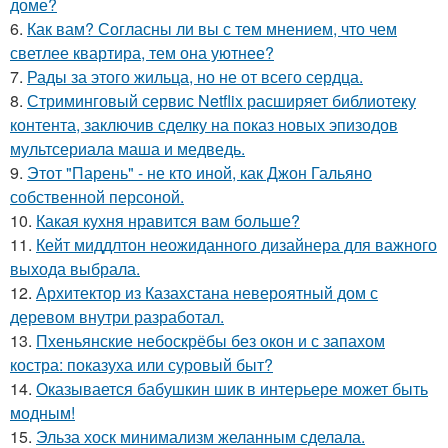
доме?
6.
Как вам? Согласны ли вы с тем мнением, что чем
светлее квартира, тем она уютнее?
7.
Рады за этого жильца, но не от всего сердца.
8.
Стриминговый сервис Netflix расширяет библиотеку
контента, заключив сделку на показ новых эпизодов
мультсериала маша и медведь.
9.
Этот "Парень" - не кто иной, как Джон Гальяно
собственной персоной.
10.
Какая кухня нравится вам больше?
11.
Кейт миддлтон неожиданного дизайнера для важного
выхода выбрала.
12.
Архитектор из Казахстана невероятный дом с
деревом внутри разработал.
13.
Пхеньянские небоскрёбы без окон и с запахом
костра: показуха или суровый быт?
14.
Оказывается бабушкин шик в интерьере может быть
модным!
15.
Эльза хоск минимализм желанным сделала.