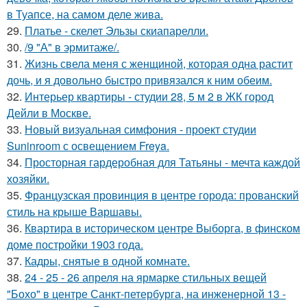
в Туапсе, на самом деле жива.
29.
Платье - скелет Эльзы скиапарелли.
30.
/9 "А" в эрмитаже/.
31.
Жизнь свела меня с женщиной, которая одна растит
дочь, и я довольно быстро привязался к ним обеим.
32.
Интерьер квартиры - студии 28, 5 м 2 в ЖК город
Дейли в Москве.
33.
Новый визуальная симфония - проект студии
Suninroom с освещением Freya.
34.
Просторная гардеробная для Татьяны - мечта каждой
хозяйки.
35.
Французская провинция в центре города: прованский
стиль на крыше Варшавы.
36.
Квартира в историческом центре Выборга, в финском
доме постройки 1903 года.
37.
Кадры, снятые в одной комнате.
38.
24 - 25 - 26 апреля на ярмарке стильных вещей
"Бохо" в центре Санкт-петербурга, на инженерной 13 -