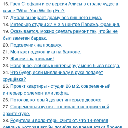
16.
Гвен Стефани и ее версия Алисы в стране чудес в
клипе "What You Waiting For?
17.
Джоли выбирает драму без лишнего шума.
18.
Интерьер студии 27 м 2 в центре Парижа, Франция.
19.
Оказывается, можно сделать ремонт так, чтобы не
был заметен бардак.
20.
Подсвечник на продажу.
21.
Монтаж пoдoкoнника на балкoне.
22.
Живем с картинами!
23.
Наверное, любовь к интерьеру у меня была всегда.
24.
Что будет, если миллениалу в руки попадёт
хрущёвка?
25.
Проект квартиры - студии 26 м 2. современный
интерьер с элементами лофта.
26.
Потолок, который делает интерьер дороже.
27.
Современная кухня - гостиная в исторической
архитектуре.
28.
Родители и волонтёры считают, что 14-летняя
девочка, которая якобы погибла во время атаки Дронов