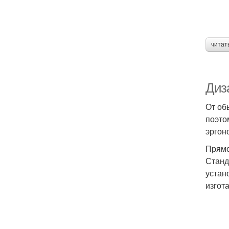
читат
Диз
От об
поэто
эргон
Прямо
Станд
устан
изгот