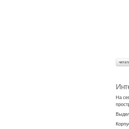
читат
Инт
На се
прост
Выдел
Корпу