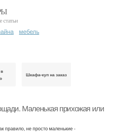
РЫ
е статьи
зайна
мебель
 в
Шкафа-куп на заказ
ю
ощади. Маленькая прихожая или
к правило, не просто маленькие -