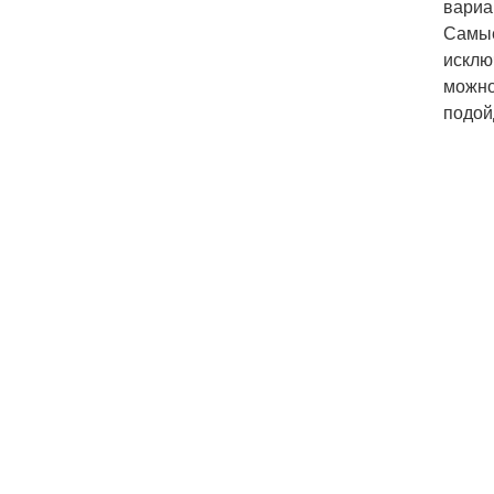
вариа
Самые
исклю
можно
подой