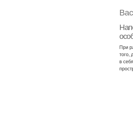
Вас
Нап
осо
При р
того,
в себ
прост