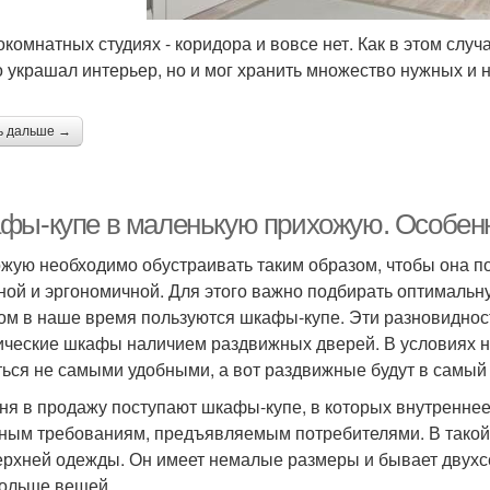
окомнатных студиях - коридора и вовсе нет. Как в этом случ
о украшал интерьер, но и мог хранить множество нужных и
ь дальше →
фы-купе в маленькую прихожую. Особен
жую необходимо обустраивать таким образом, чтобы она п
ной и эргономичной. Для этого важно подбирать оптимальн
ом в наше время пользуются шкафы-купе. Эти разновиднос
ические шкафы наличием раздвижных дверей. В условиях 
ться не самыми удобными, а вот раздвижные будут в самый 
ня в продажу поступают шкафы-купе, в которых внутреннее
ным требованиям, предъявляемым потребителями. В такой 
ерхней одежды. Он имеет немалые размеры и бывает двух
ольше вещей.