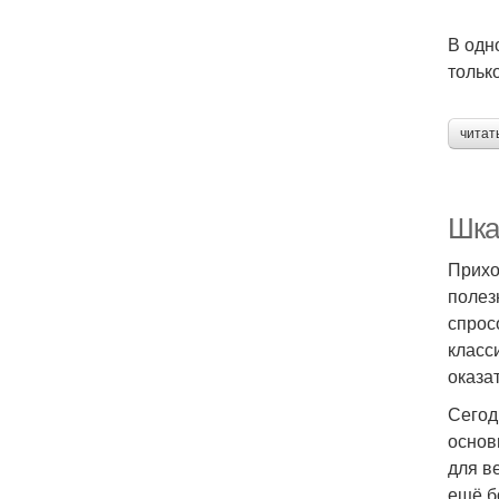
В одн
тольк
читат
Шка
Прихо
полез
спрос
класс
оказа
Сегод
основ
для в
ещё б