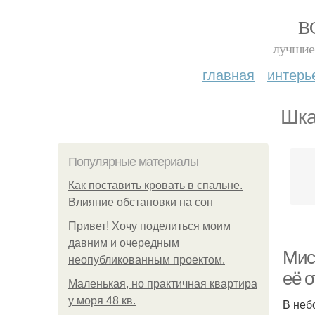
В
лучшие 
главная
интерь
Шка
Популярные материалы
Как поставить кровать в спальне.
Влияние обстановки на сон
Привет! Хочу поделиться моим
давним и очередным
Мис
неопубликованным проектом.
её о
Маленькая, но практичная квартира
у моря 48 кв.
В неб