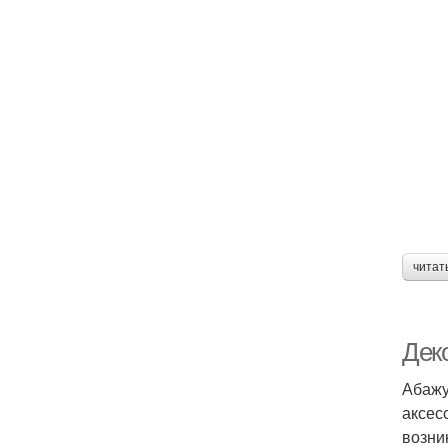
читат
Дек
Абажу
аксес
возни