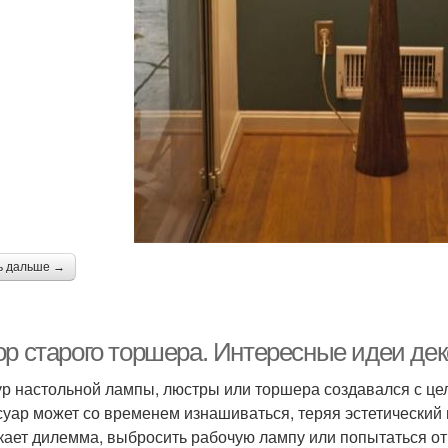
ь дальше →
ор старого торшера. Интересные идеи де
р настольной лампы, люстры или торшера создавался с цел
суар может со временем изнашиваться, теряя эстетический в
кает дилемма, выбросить рабочую лампу или попытаться от