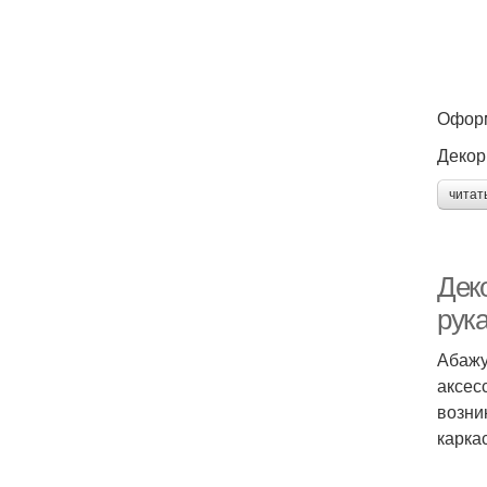
Оформ
Декор
читат
Дек
рук
Абажу
аксес
возни
карка