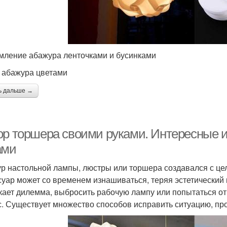
ление абажура ленточками и бусинками
 абажура цветами
ь дальше →
ор торшера своими руками. Интересные 
ами
р настольной лампы, люстры или торшера создавался с цел
суар может со временем изнашиваться, теряя эстетический в
кает дилемма, выбросить рабочую лампу или попытаться от
с. Существует множество способов исправить ситуацию, пр