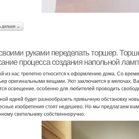
ь дальше →
 своими руками переделать торшер. Тор
сание процесса создания напольной ламп
й из нас трепетно относится к оформлению дома. Со време
ьер оригинальными вещами. Уют заключается в мелочах. 
тся освещение, особенно для любителей проводить свободн
ной идеей будет разнообразить привычную обстановку новы
есные изобретения стоят недешево. Но мы предлагаем вам
нному светильнику собственноручно.