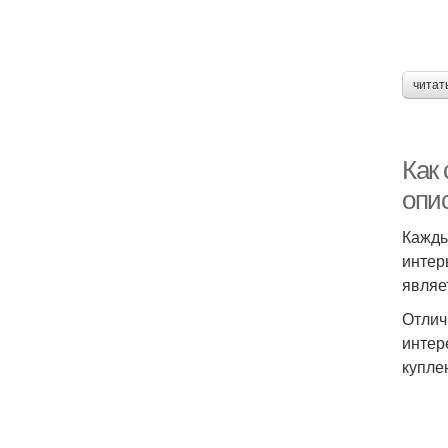
читат
Как
опи
Кажды
интер
являе
Отлич
интер
купле