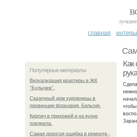
В
лучшие 
главная
интерь
Сам
Как
Популярные материалы
рук
Визуализация квартиры в ЖК
Сдела
"Булычев".
немно
начал
Сказочный дом художницы в
чтобы
провинции фландрия, Бельгия.
воспо
Кирпич в прихожей и на кухне
Заран
поклеила.
Самая дорогая ошибка в ремонте -