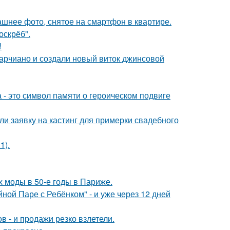
ашнее фото, снятое на смартфон в квартире.
оскрёб".
!
марчиано и создали новый виток джинсовой
 - это символ памяти о героическом подвиге
ли заявку на кастинг для примерки свадебного
1).
х моды в 50-е годы в Париже.
ой Паре с Ребёнком" - и уже через 12 дней
 - и продажи резко взлетели.