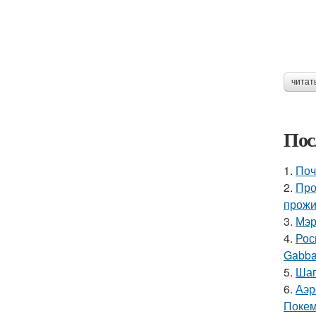
читат
Пос
1.
Поч
2.
Про
прожи
3.
Мэр
4.
Рос
Gabba
5.
Шаг
6.
Аэр
Покем