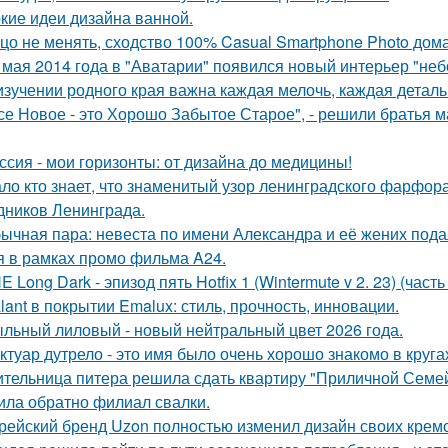
кие идеи дизайна ванной.
цо не менять, сходство 100% Casual Smartphone Photo дом
 мая 2014 года в "Аватарии" появился новый интерьер "неб
изучении родного края важна каждая мелочь, каждая деталь
се Новое - это Хорошо Забытое Старое", - решили братья 
ссия - мои горизонты: от дизайна до медицины!
ло кто знает, что знаменитый узор ленинградского фарфора
дников Ленинграда.
ычная пара: невеста по имени Александра и её жених пода
я в рамках промо фильма A24.
E Long Dark - эпизод пять Hotfix 1 (Wintermute v 2. 23) (часть 
lant в покрытии Emalux: стиль, прочность, инновации.
льный лиловый - новый нейтральный цвет 2026 года.
ктуар дутрело - это имя было очень хорошо знакомо в круга
тельница питера решила сдать квартиру "Приличной Семейн
ила обратно филиал свалки.
рейский бренд Uzon полностью изменил дизайн своих кремов