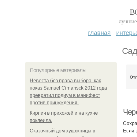
В
лучшие 
главная
интерь
Сад
Популярные материалы
Отп
Невеста без права выбора: как
показ Samuel Cirnansck 2012 года
превратил подиум в манифест
против принуждения.
Чер
Кирпич в прихожей и на кухне
поклеила.
Сохра
Если 
Сказочный дом художницы в