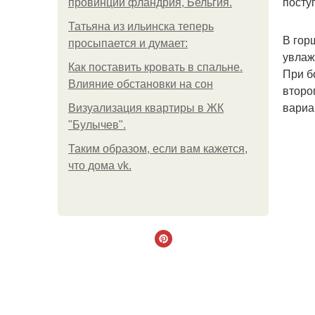
посту
провинции фландрия, Бельгия.
Татьяна из ильинска теперь
В гор
просыпается и думает:
увлаж
Как поставить кровать в спальне.
При б
Влияние обстановки на сон
второ
вариа
Визуализация квартиры в ЖК
"Булычев".
Таким образом, если вам кажется,
что дома vk.