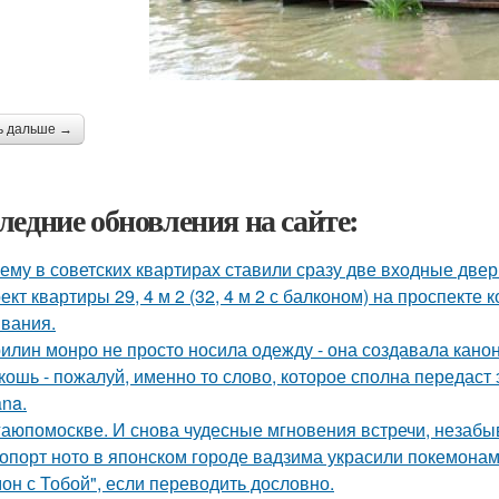
ь дальше →
ледние обновления на сайте:
ему в советских квартирах ставили сразу две входные двер
ект квартиры 29, 4 м 2 (32, 4 м 2 с балконом) на проспекте
вания.
илин монро не просто носила одежду - она создавала канон
кошь - пожалуй, именно то слово, которое сполна передаст
na.
аюпомоскве. И снова чудесные мгновения встречи, незабы
опорт ното в японском городе вадзима украсили покемона
он с Тобой", если переводить дословно.