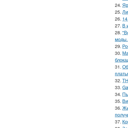
24.
Яр
25.
Ли
26.
14
27.
В 
28.
"В
моды.
29.
Ро
30.
Ма
блока
31.
Об
плать
32.
TH
33.
Ga
34.
Пы
35.
Ви
36.
Жи
получ
37.
Ко