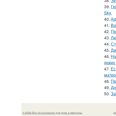
38.
Зе
39.
Ге
Sky.
40.
Ар
41.
Во
42.
Пр
43.
Лю
44.
Ст
45.
Ди
46.
На
ярких
47.
Ес
матер
48.
Пр
49.
До
50.
За
© 2026 Всё об интерьере для дома и квартиры
К