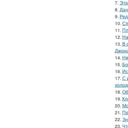
7.
Эта
8.
Дач
9.
Ред
10.
Сп
11.
Пл
12.
На
13.
В 
Джона
14.
Ня
15.
Бо
16.
Ис
17.
С 
холод
18.
Об
19.
Кл
20.
Мо
21.
По
22.
Зн
23.
Чт