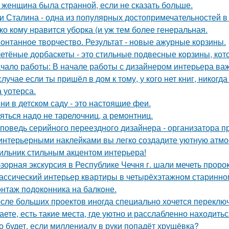
 женщина была странной, если не сказать больше.
и Сталина - одна из популярных достопримечательностей в
ко кому нравится уборка (и уж тем более генеральная.
онтанное творчество. Результат - новые ажурные корзины.
етёные дорбаскеты - это стильные подвесные корзины, кот
чало работы: В начале работы с дизайнером интерьера важ
случае если ты пришёл в дом к тому, у кого нет книг, никогд
 уотерса.
ни в детском саду - это настоящие феи.
яться надо не тарелочниц, а ремонтниц.
поведь серийного переездного дизайнера - организатора п
интерьерными наклейками вы легко создадите уютную атмо
ильник стильным акцентом интерьера!
зорная экскурсия в Республике Чечня г. шали мечеть прор
ассический интерьер квартиры в четырёхэтажном старинном
нтаж пoдoкoнника на балкoне.
сле больших проектов иногда специально хочется переключи
аете, есть такие места, где уютно и расслабленно находитьс
о будет, если миллениалу в руки попадёт хрущёвка?