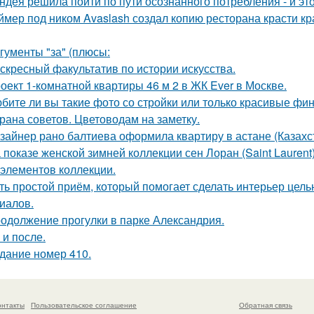
ндея решила пойти по пути осознанного потребления - и эт
ймер под ником Avaslash создал копию ресторана красти кр
гументы "за" (плюсы:
скресный факультатив по истории искусства.
оект 1-комнатной квартиры 46 м 2 в ЖК Ever в Москве.
бите ли вы такие фото со стройки или только красивые ф
рана советов. Цветоводам на заметку.
зайнер рано балтиева оформила квартиру в астане (Казахс
 показе женской зимней коллекции сен Лоран (Saint Lauren
 элементов коллекции.
ть простой приём, который помогает сделать интерьер цел
иалов.
одолжение прогулки в парке Александрия.
 и после.
дание номер 410.
онтакты
Пользовательское соглашение
Обратная связь