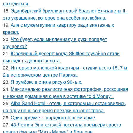
находиться.
18.
Эдинбургский бриллиантовый браслет Елизаветы II -
это украшение, которое она особенно любила.
19.
Аля с мужем купили квартиру ради винтажных
кресел.
20.
Что будет, если миллениалу в руки попадёт
хрущёвка?
21.
Ювелирный десерт: когда Skittles случайно стали
выглядеть дороже золота.
22.
Интерьер маленькой квартиры - студии всего 15, 7 м
2 в историческом центре Парижа.
23.
Я румбокс в стиле рисую 90- ых.
24.
Максимально реалистичная фотография, роскошная
и нежная домашняя сцена в эстетике "old Money".
25.
Alba Sand Hotel - отель, в котором мы остановились
на одну ночь во время поездки на юг острова.
26.
Один предмет - порядок во всём доме.
27.
43-Летняя Энн хэтэуэй посетила премьеру своего
нового фильма "Мать Мария" в Лондоне.