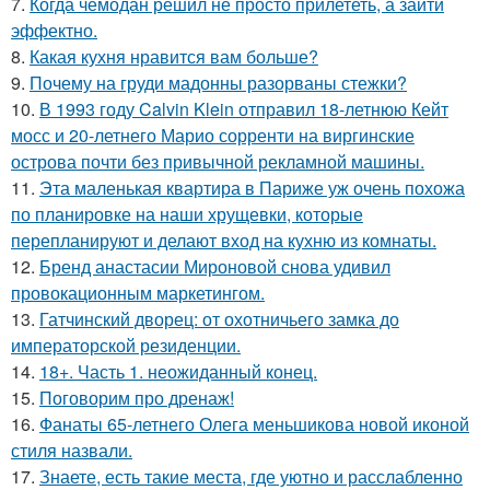
7.
Когда чемодан решил не просто прилететь, а зайти
эффектно.
8.
Какая кухня нравится вам больше?
9.
Почему на груди мадонны разорваны стежки?
10.
В 1993 году Calvin Klein отправил 18-летнюю Кейт
мосс и 20-летнего Марио сорренти на виргинские
острова почти без привычной рекламной машины.
11.
Эта маленькая квартира в Париже уж очень похожа
по планировке на наши хрущевки, которые
перепланируют и делают вход на кухню из комнаты.
12.
Бренд анастасии Мироновой снова удивил
провокационным маркетингом.
13.
Гатчинский дворец: от охотничьего замка до
императорской резиденции.
14.
18+. Часть 1. неожиданный конец.
15.
Поговорим про дренаж!
16.
Фанаты 65-летнего Олега меньшикова новой иконой
стиля назвали.
17.
Знаете, есть такие места, где уютно и расслабленно