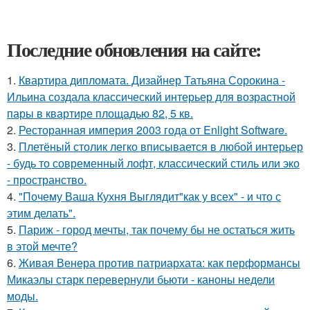
Последние обновления на сайте:
1.
Квартира дипломата. Дизайнер Татьяна Сорокина -
Ильина создала классический интерьер для возрастной
пары в квартире площадью 82, 5 кв.
2.
Ресторанная империя 2003 года от Enlight Software.
3.
Плетёный столик легко вписывается в любой интерьер
- будь то современный лофт, классический стиль или эко
- пространство.
4.
"Почему Ваша Кухня Выглядит"как у всех" - и что с
этим делать".
5.
Париж - город мечты, так почему бы не остаться жить
в этой мечте?
6.
Живая Венера против патриархата: как перформансы
Микаэлы старк перевернули бьюти - каноны недели
моды.