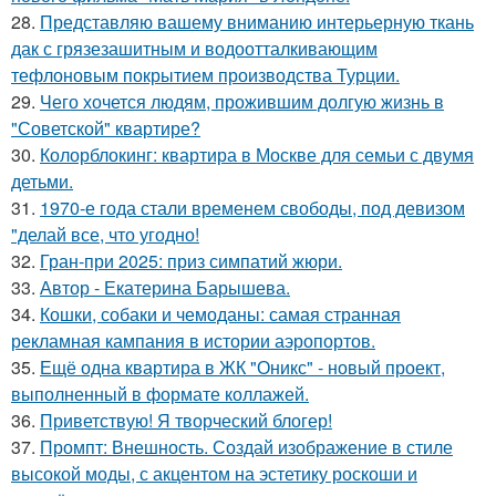
28.
Представляю вашему вниманию интерьерную ткань
дак с грязезашитным и водоотталкивающим
тефлоновым покрытием производства Турции.
29.
Чего хочется людям, прожившим долгую жизнь в
"Советской" квартире?
30.
Колорблокинг: квартира в Москве для семьи с двумя
детьми.
31.
1970-е года стали временем свободы, под девизом
"делай все, что угодно!
32.
Гран-при 2025: приз симпатий жюри.
33.
Автор - Екатерина Барышева.
34.
Кошки, собаки и чемоданы: самая странная
рекламная кампания в истории аэропортов.
35.
Ещё одна квартира в ЖК "Оникс" - новый проект,
выполненный в формате коллажей.
36.
Приветствую! Я творческий блогер!
37.
Промпт: Внешность. Создай изображение в стиле
высокой моды, с акцентом на эстетику роскоши и