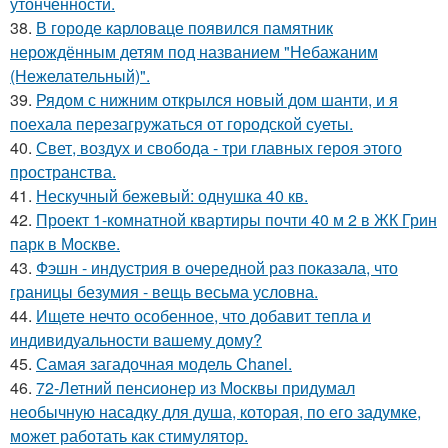
утончённости.
38.
В городе карловаце появился памятник
нерождённым детям под названием "Небажаним
(Нежелательный)".
39.
Рядом с нижним открылся новый дом шанти, и я
поехала перезагружаться от городской суеты.
40.
Свет, воздух и свобода - три главных героя этого
пространства.
41.
Нескучный бежевый: однушка 40 кв.
42.
Проект 1-комнатной квартиры почти 40 м 2 в ЖК Грин
парк в Москве.
43.
Фэшн - индустрия в очередной раз показала, что
границы безумия - вещь весьма условна.
44.
Ищете нечто особенное, что добавит тепла и
индивидуальности вашему дому?
45.
Самая загадочная модель Chanel.
46.
72-Летний пенсионер из Москвы придумал
необычную насадку для душа, которая, по его задумке,
может работать как стимулятор.