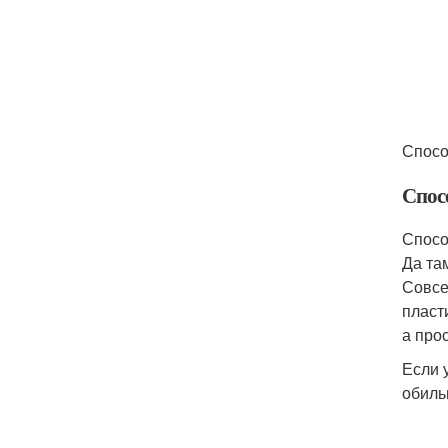
Спосо
Спосо
Спосо
Да та
Совсе
пласт
а про
Если 
обиль