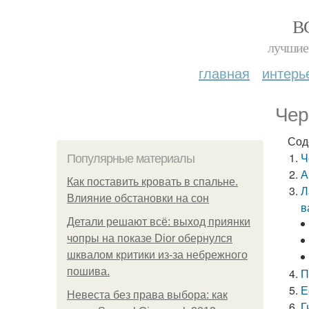
В
лучшие 
главная
интерь
Чер
Сод
Ч
Популярные материалы
А
Как поставить кровать в спальне.
Л
Влияние обстановки на сон
в
Детали решают всё: выход приянки
чопры на показе Dior обернулся
шквалом критики из-за небрежного
пошива.
П
Е
Невеста без права выбора: как
Г