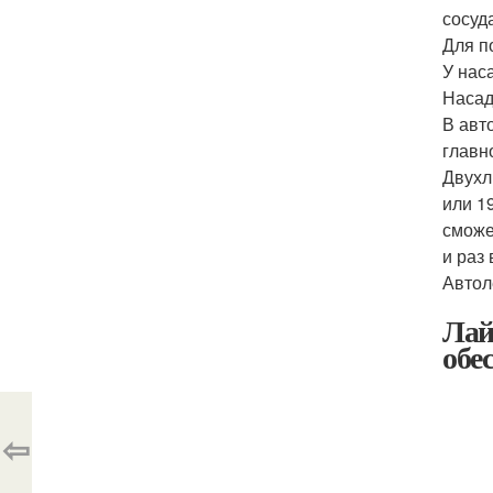
сосуда
Для п
У нас
Насад
В авт
главн
Двухл
или 1
сможе
и раз
Автол
Лай
обе
⇦