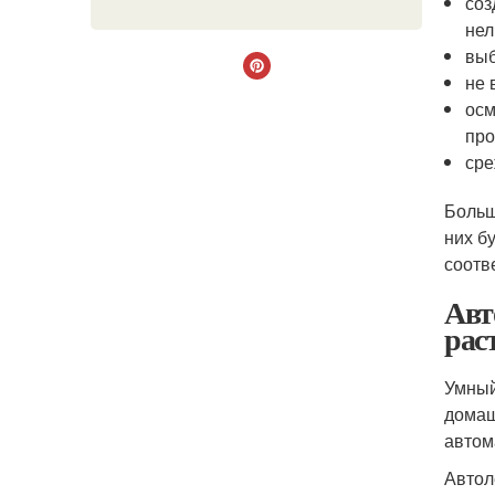
соз
нел
выб
не 
осм
про
сре
Больш
них б
соотв
Авт
рас
Умный
домаш
автом
Автол