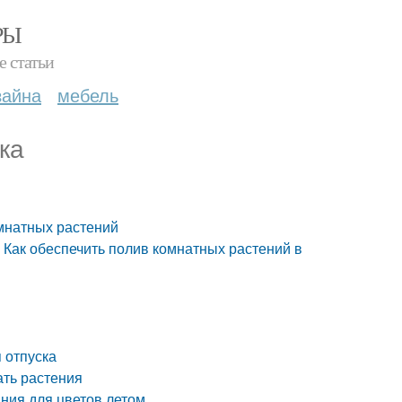
РЫ
е статьи
зайна
мебель
ка
омнатных растений
.. Как обеспечить полив комнатных растений в
 отпуска
ать растения
ания для цветов летом