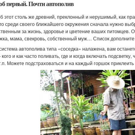
об первый. Почти автополив
б этот столь же древний, преклонный и нерушимый, как пра
что среди своего ближайшего окружения сначала нужно выбр
ственным за жизнь, здоровье и цветение ваших питомцев. О
жка, мама, свекровь, собственный муж… Список дополните
 система автополива типа «соседка» налажена, вам останет
 кого и как часто поливать, где и когда включать подсветку, 
и т.п. Можете подстраховаться и на каждый горшок приклеить