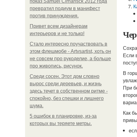
показ Samuel Cirnansck 2012 года
К
превратил подиум в манифест
против принуждения.
Привет всем дизайнерам
Чер
интерьеров и не только!
Стало интересно поучаствовать в
Сохра
этом флешмобе - Artvsartist, хоть он
Если 
не совсем про рукоделие, а больше
посту
про живопись, рисунок.
В гор
Среди сосен. Этот дом словно
увлаж
вырос среди деревьев, и жизнь
При б
здесь течет в собственном ритме -
второ
спокойно, без спешки и лишнего
вариа
шума.
Как б
5 ошибок в планировке, из-за
привы
которых вы теряете метры.
есл