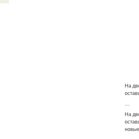
На дв
остав
…
На дв
остав
новые