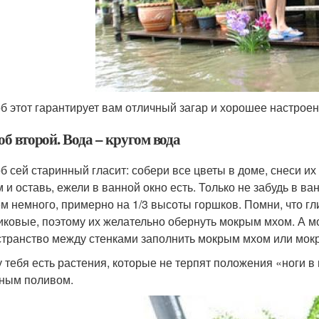
б этот гарантирует вам отличный загар и хорошее настроени
б второй. Вода – кругом вода
б сей старинный гласит: собери все цветы в доме, снеси их
м и оставь, ежели в ванной окно есть. Только не забудь в ва
м немного, примерно на 1/3 высоты горшков. Помни, что г
иковые, поэтому их желательно обернуть мокрым мхом. А м
странство между стенками заполнить мокрым мхом или мок
у тебя есть растения, которые не терпят положения «ноги в
ным поливом.