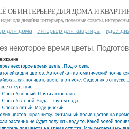
СЁ ОБ ИНТЕРЬЕРЕ ДЛЯ ДОМА И КВАРТИ
идеи для дизайна интерьера, полезные советы, интересны
ер для дома
интерьер для квартиры
идеи ди
ез некоторое время цветы. Подготов
ержание
ерез некоторое время цветы. Подготовка
втолейка для цветов. Автолейка - автоматический полив к
айфхак, как поливать цветы в отпуске. Садовник в отпуске.
аше отсутствие
Способ первый. Почти автополив
Способ второй. Вода – кругом вода
Способ пятый. Медицинский
олив цветов через нитку. Фитильный полив цветов на время
сли растение не будет получать воду то. Какой водой полив
идрогель для цветов на время отпуска. Мои секреты выжив