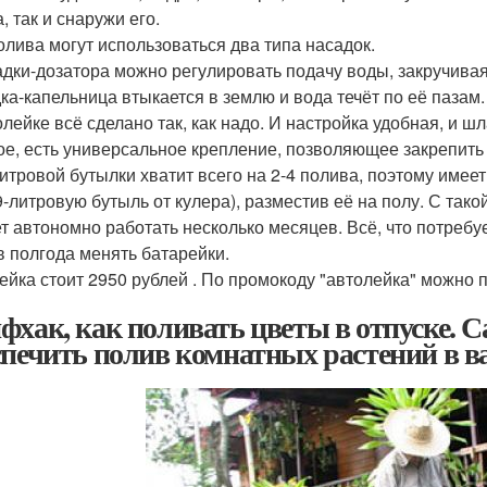
, так и снаружи его.
олива могут использоваться два типа насадок.
адки-дозатора можно регулировать подачу воды, закручивая
ка-капельница втыкается в землю и вода течёт по её пазам.
олейке всё сделано так, как надо. И настройка удобная, и ш
ое, есть универсальное крепление, позволяющее закрепить 
итровой бутылки хватит всего на 2-4 полива, поэтому имее
9-литровую бутыль от кулера), разместив её на полу. С та
т автономно работать несколько месяцев. Всё, что потребуе
 в полгода менять батарейки.
ейка стоит 2950 рублей . По промокоду "автолейка" можно п
фхак, как поливать цветы в отпуске. Са
спечить полив комнатных растений в в