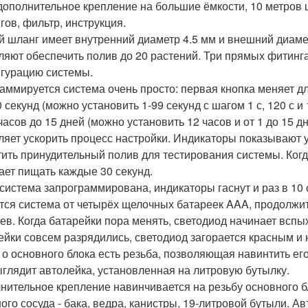
 дополнительное крепление на большие ёмкости, 10 метров ш
гов, фильтр, инструкция.
й шланг имеет внутренний диаметр 4.5 мм и внешний диамет
ляют обеспечить полив до 20 растений. Три прямых фитинга
гурацию системы.
аммируется система очень просто: первая кнопка меняет дл
0 секунд (можно установить 1-99 секунд с шагом 1 с, 120 с 
 часов до 15 дней (можно установить 12 часов и от 1 до 15 д
ляет ускорить процесс настройки. Индикаторы показывают 
тить принудительный полив для тестирования системы. Когд
ает пищать каждые 30 секунд.
 система запрограммирована, индикаторы гаснут и раз в 10
тся система от четырёх щелочных батареек AAA, продолжит
ев. Когда батарейки пора менять, светодиод начинает вспы
ейки совсем разрядились, светодиод загорается красным и 
 о основного блока есть резьба, позволяющая навинтить ег
ыглядит автолейка, установленная на литровую бутылку.
нительное крепление навинчивается на резьбу основного бл
ого сосуда - бака, ведра, канистры, 19-литровой бутыли. А