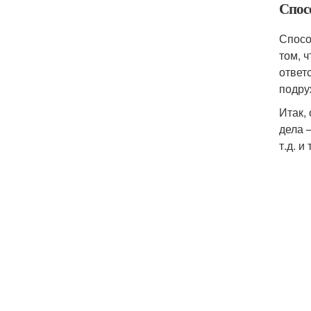
Спос
Спосо
том, 
ответ
подру
Итак,
дела –
т.д. 