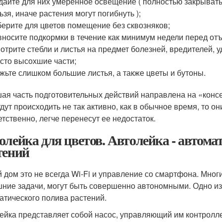
дайте для них умеренное освещение ( полностью закрывать
ьзя, иначе растения могут погибнуть );
ерите для цветов помещение без сквозняков;
вносите подкормки в течение как минимум недели перед от
отрите стебли и листья на предмет болезней, вредителей,
сто высохшие части;
жьте слишком большие листья, а также цветы и бутоны.
ая часть подготовительных действий направлена на «конс
удут происходить не так активно, как в обычное время, то о
етственно, легче перенесут ее недостаток.
олейка для цветов. Автолейка - автом
тений
 дом это не всегда Wi-Fi и управление со смартфона. Мног
ние задачи, могут быть совершенно автономными. Одно из 
атического полива растений.
ейка представляет собой насос, управляющий им контролле