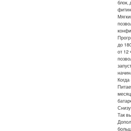
блок,
фитин
Мягки
позво
конфи
Прогр
до 18
от 12
позво
запус
начин
Когда
Питае
месяц
батар
Снизу
Так в
Допол
больш