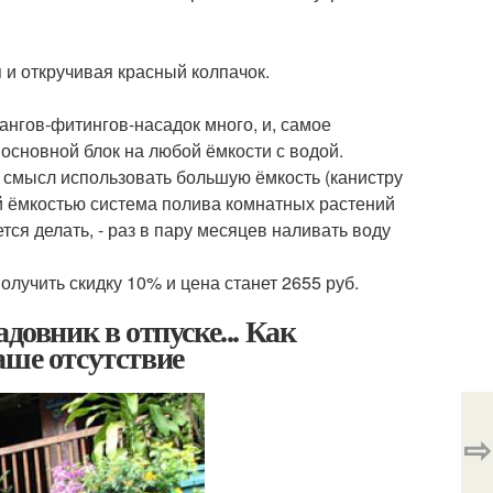
 и откручивая красный колпачок.
лангов-фитингов-насадок много, и, самое
основной блок на любой ёмкости с водой.
т смысл использовать большую ёмкость (канистру
кой ёмкостью система полива комнатных растений
тся делать, - раз в пару месяцев наливать воду
олучить скидку 10% и цена станет 2655 руб.
довник в отпуске... Как
аше отсутствие
⇨