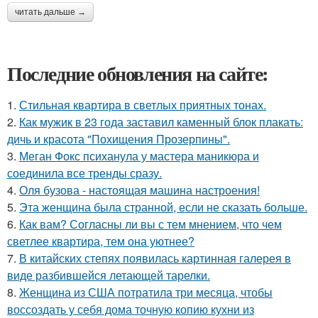
читать дальше →
Последние обновления на сайте:
1.
Стильная квартира в светлых приятных тонах.
2.
Как мужик в 23 года заставил каменный блок плакать:
дичь и красота "Похищения Прозерпины".
3.
Меган Фокс психанула у мастера маникюра и
соединила все тренды сразу.
4.
Оля бузова - настоящая машина настроения!
5.
Эта женщина была странной, если не сказать больше.
6.
Как вам? Согласны ли вы с тем мнением, что чем
светлее квартира, тем она уютнее?
7.
В китайских степях появилась картинная галерея в
виде разбившейся летающей тарелки.
8.
Женщина из США потратила три месяца, чтобы
воссоздать у себя дома точную копию кухни из