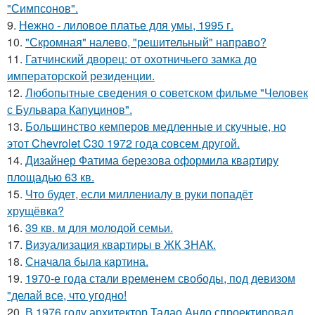
"Симпсонов".
9.
Нежно - лиловое платье для умы, 1995 г.
10.
"Скромная" налево, "решительный" направо?
11.
Гатчинский дворец: от охотничьего замка до
императорской резиденции.
12.
Любопытные сведения о советском фильме "Человек
с Бульвара Капуцинов".
13.
Большинство кемперов медленные и скучные, но
этот Chevrolet C30 1972 года совсем другой.
14.
Дизайнер Фатима березова оформила квартиру
площадью 63 кв.
15.
Что будет, если миллениалу в руки попадёт
хрущёвка?
16.
39 кв. м для молодой семьи.
17.
Визуализация квартиры в ЖК ЗНАК.
18.
Сначала была картина.
19.
1970-е года стали временем свободы, под девизом
"делай все, что угодно!
20.
В 1976 году архитектор Тадао Андо спроектировал