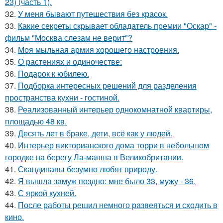
23) (часть 1).
32.
У меня бывают путешествия без красок.
33.
Какие секреты скрывает обладатель премии "Оскар" -
фильм "Москва слезам не верит"?
34.
Моя мыльная армия хорошего настроения.
35.
О растениях и одиночестве:
36.
Подарок к юбилею.
37.
Подборка интересных решений для разделения
пространства кухни - гостиной.
38.
Реализованный интерьер однокомнатной квартиры,
площадью 48 кв.
39.
Десять лет в браке, дети, всё как у людей.
40.
Интерьер викторианского дома торри в небольшом
городке на берегу Ла-манша в Великобритании.
41.
Скандинавы безумно любят природу.
42.
Я вышла замуж поздно: мне было 33, мужу - 36.
43.
С яркой кухней.
44.
После работы решил немного развеяться и сходить в
кино.