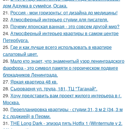
дом Адзума в сумиёси, Осака.
21.
Россия - мои горизонты: от дизайна до медицины!
22.
Атмосферный интерьер студии для писателя.
23.
Почему японская ванная - это совсем другой мир?
24.
Атмосферный интерьер квартиры в самом центре
Петербурга.
25.
Где и как лучше всего использовать в квартире
салатовый цвет.
26.
Мало кто знает, что знаменитый узор ленинградского
фарфора - это символ памяти о героическом подвиге
блокадников Ленинграда.
27.
Яркая квартира 48 кв.
28.
Сыроварня ул. труда, 181, ТЦ "Таганай".
29.
Хочу представить вам проект жилого интерьера в г.
Москва.
30.
Перепланировка квартиры - студии 31, 3 м 2 (34, 3 м
2 с лоджией) в Перми.
31.
THE Long Dark - эпизод пять Hotfix 1 (Wintermute v 2.