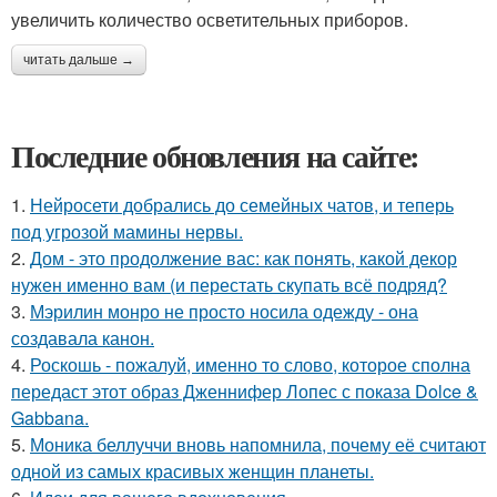
увеличить количество осветительных приборов.
читать дальше →
Последние обновления на сайте:
1.
Нейросети добрались до семейных чатов, и теперь
под угрозой мамины нервы.
2.
Дом - это продолжение вас: как понять, какой декор
нужен именно вам (и перестать скупать всё подряд?
3.
Мэрилин монро не просто носила одежду - она
создавала канон.
4.
Роскошь - пожалуй, именно то слово, которое сполна
передаст этот образ Дженнифер Лопес с показа Dolce &
Gabbana.
5.
Моника беллуччи вновь напомнила, почему её считают
одной из самых красивых женщин планеты.