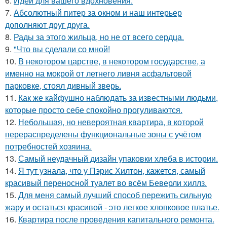
6.
Идеи для вашего вдохновения.
7.
Абсолютный питер за окном и наш интерьер
дополняют друг друга.
8.
Рады за этого жильца, но не от всего сердца.
9.
"Что вы сделали со мной!
10.
В некотором царстве, в некотором государстве, а
именно на мокрой от летнего ливня асфальтовой
парковке, стоял дивный зверь.
11.
Как же кайфушно наблюдать за известными людьми,
которые просто себе спокойно прогуливаются.
12.
Небольшая, но невероятная квартира, в которой
перераспределены функциональные зоны с учётом
потребностей хозяина.
13.
Самый неудачный дизайн упаковки хлеба в истории.
14.
Я тут узнала, что у Пэрис Хилтон, кажется, самый
красивый переносной туалет во всём Беверли хиллз.
15.
Для меня самый лучший способ пережить сильную
жару и остаться красивой - это легкое хлопковое платье.
16.
Квартира после проведения капитального ремонта.