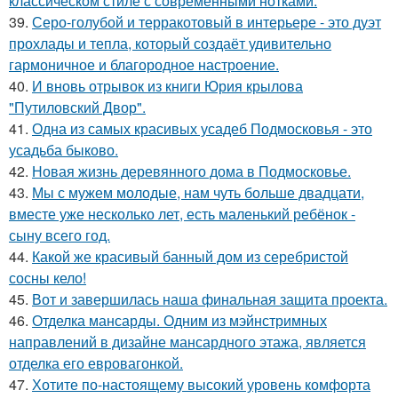
классическом стиле с современными нотками.
39.
Серо-голубой и терракотовый в интерьере - это дуэт
прохлады и тепла, который создаёт удивительно
гармоничное и благородное настроение.
40.
И вновь отрывок из книги Юрия крылова
"Путиловский Двор".
41.
Одна из самых красивых усадеб Подмосковья - это
усадьба быково.
42.
Новая жизнь деревянного дома в Подмосковье.
43.
Мы с мужем молодые, нам чуть больше двадцати,
вместе уже несколько лет, есть маленький ребёнок -
сыну всего год.
44.
Какой же красивый банный дом из серебристой
сосны кело!
45.
Вот и завершилась наша финальная защита проекта.
46.
Отделка мансарды. Одним из мэйнстримных
направлений в дизайне мансардного этажа, является
отделка его евровагонкой.
47.
Хотите по-настоящему высокий уровень комфорта