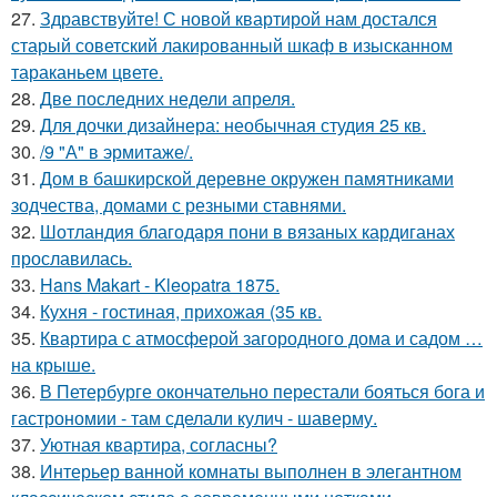
27.
Здравствуйте! С новой квартирой нам достался
старый советский лакированный шкаф в изысканном
тараканьем цвете.
28.
Две последних недели апреля.
29.
Для дочки дизайнера: необычная студия 25 кв.
30.
/9 "А" в эрмитаже/.
31.
Дом в башкирской деревне окружен памятниками
зодчества, домами с резными ставнями.
32.
Шотландия благодаря пони в вязаных кардиганах
прославилась.
33.
Hans Makart - Kleopatra 1875.
34.
Кухня - гостиная, прихожая (35 кв.
35.
Квартира с атмосферой загородного дома и садом …
на крыше.
36.
В Петербурге окончательно перестали бояться бога и
гастрономии - там сделали кулич - шаверму.
37.
Уютная квартира, согласны?
38.
Интерьер ванной комнаты выполнен в элегантном