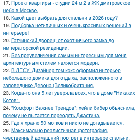
17.
Проект квартиры - студии 24 м 2 в ЖК дмитровское
небо в Москве.
18.
Какой цвет выбрать для спальни в 2026 году?
19.
Подборка нетипичных и очень красивых решений в
интерьере!
20.
Гатчинский дворец: от охотничьего замка до
императорской резиденции.
21.
Без преувеличения самым интересным для меня
архитектурным стилем является модерн.
22.
В ЛЕСУ. Дизайнер том кокс оформил интерьер
небольшого домика для отдыха, расположенного в
заповеднике Девона (Великобритания.
23.
Когда-то она 5 лет уверяла всех, что в доме "Никаких
Котов".
24.
"Комфорт Важнее Трендов": хейли бибер объяснила,
почему не пытается переодеть Джастина.
25.
Где я храню 50 мотков и никто не догадывается.
26.
Максимально реалистичная фотография,
чувственный домашний портрет в интерьере спальни.