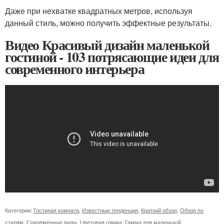
Даже при нехватке квадратных метров, используя
данный стиль, можно получить эффектные результаты.
Видео Красивый дизайн маленькой
гостиной - 103 потрясающие идеи для
современного интерьера
Категории:
Гостиная комната
,
Известные тенденции
,
Краткий обзор
,
Обзор по
стилям
,
Современные виды
,
Цветовая гамма
,
Гамма для маленькой
,