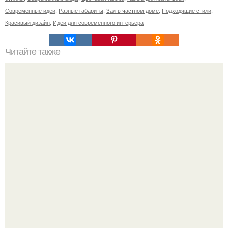
Современные идеи
,
Разные габариты
,
Зал в частном доме
,
Подходящие стили
,
Красивый дизайн
,
Идеи для современного интерьера
Читайте также
Как вместо двери сделать арки.