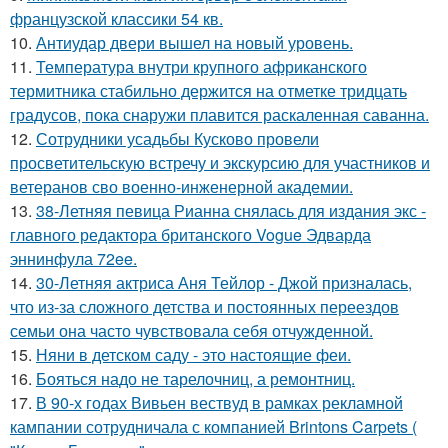
французской классики 54 кв.
10.
Антиудар двери вышел на новый уровень.
11.
Температура внутри крупного африканского
термитника стабильно держится на отметке тридцать
градусов, пока снаружи плавится раскаленная саванна.
12.
Сотрудники усадьбы Кусково провели
просветительскую встречу и экскурсию для участников и
ветеранов сво военно-инженерной академии.
13.
38-Летняя певица Рианна снялась для издания экс -
главного редактора британского Vogue Эдварда
эннинфула 72ee.
14.
30-Летняя актриса Аня Тейлор - Джой призналась,
что из-за сложного детства и постоянных переездов
семьи она часто чувствовала себя отчужденной.
15.
Няни в детском саду - это настоящие феи.
16.
Бояться надо не тарелочниц, а ремонтниц.
17.
В 90-х годах Вивьен вествуд в рамках рекламной
кампании сотрудничала с компанией Brintons Carpets (