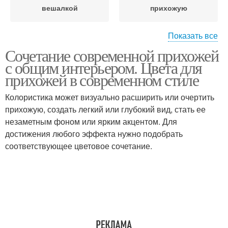
вешалкой
прихожую
Показать все
Сочетание современной прихожей
Вешалка в прихожую
Красивые прихожие
с общим интерьером. Цвета для
прихожей в современном стиле
Колористика может визуально расширить или очертить
Прихожие в
прихожую, создать легкий или глубокий вид, стать ее
Цветы для прихожей
современном стиле
незаметным фоном или ярким акцентом. Для
достижения любого эффекта нужно подобрать
соответствующее цветовое сочетание.
Освещение в прихожей