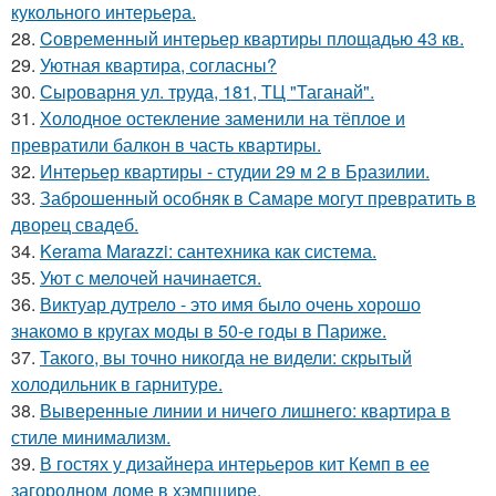
кукольного интерьера.
28.
Cовременный интерьер квартиры площадью 43 кв.
29.
Уютная квартира, согласны?
30.
Сыроварня ул. труда, 181, ТЦ "Таганай".
31.
Холодное остекление заменили на тёплое и
превратили балкон в часть квартиры.
32.
Интерьер квартиры - студии 29 м 2 в Бразилии.
33.
Заброшенный особняк в Самаре могут превратить в
дворец свадеб.
34.
Kerama Marazzi: сантехника как система.
35.
Уют с мелочей начинается.
36.
Виктуар дутрело - это имя было очень хорошо
знакомо в кругах моды в 50-е годы в Париже.
37.
Такого, вы точно никогда не видели: скрытый
холодильник в гарнитуре.
38.
Выверенные линии и ничего лишнего: квартира в
стиле минимализм.
39.
В гостях у дизайнера интерьеров кит Кемп в ее
загородном доме в хэмпшире.