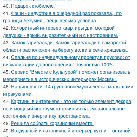
40.
Подарок к юбилею.
41.
Фэшн - индустрия в очередной раз показала, что
границы безумия - вещь весьма условна.
42.
Колоритный интерьер квартиры для молодой
девушки - яркий, выразительный и с настроением.
43.
Замок гарибальди. Замок гарибальди в самарской
области расположен на берегу волги в селе хрящёвка.
44.
Спальня по индивидуальному проекту в прусово: от
визуализации до воплощения с точностью 100%.
45.
Сервис "Вместе с Культурой" поможет организовать
мероприятие в исторических интерьерах Москвы.
46.
Нашиновости_14 группапочемучки лепкасмалышами
игракуклами.
47.
Картины в интерьере - это не только элемент декора,
но и мощный инструмент влияния на эмоциональное
состояние и энергетику пространства.
48.
Решила собрать корзиночки вместе!
49.
Воздушный и лаконичный интерьер кухни - гостиной