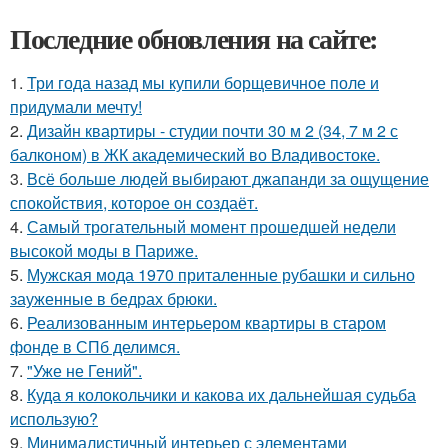
Последние обновления на сайте:
1.
Три года назад мы купили борщевичное поле и
придумали мечту!
2.
Дизайн квартиры - студии почти 30 м 2 (34, 7 м 2 с
балконом) в ЖК академический во Владивостоке.
3.
Всё больше людей выбирают джапанди за ощущение
спокойствия, которое он создаёт.
4.
Самый трогательный момент прошедшей недели
высокой моды в Париже.
5.
Мужская мода 1970 приталенные рубашки и сильно
зауженные в бедрах брюки.
6.
Реализованным интерьером квартиры в старом
фонде в СПб делимся.
7.
"Уже не Гений".
8.
Куда я колокольчики и какова их дальнейшая судьба
использую?
9.
Минималистичный интерьер с элементами