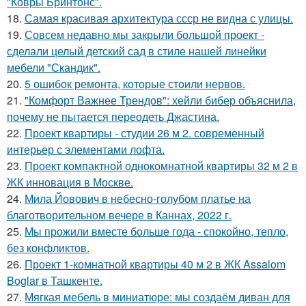
"Ковры Бринтонс".
18.
Самая красивая архитектура ссср не видна с улицы.
19.
Совсем недавно мы закрыли большой проект -
сделали целый детский сад в стиле нашей линейки
мебели "Скандик".
20.
5 ошибок ремонта, которые стоили нервов.
21.
"Комфорт Важнее Трендов": хейли бибер объяснила,
почему не пытается переодеть Джастина.
22.
Проект квартиры - студии 26 м 2. современный
интерьер с элементами лофта.
23.
Проект компактной однокомнатной квартиры 32 м 2 в
ЖК инновация в Москве.
24.
Мила Йовович в небесно-голубом платье на
благотворительном вечере в Каннах, 2022 г.
25.
Мы прожили вместе больше года - спокойно, тепло,
без конфликтов.
26.
Проект 1-комнатной квартиры 40 м 2 в ЖК Assalom
Boglar в Ташкенте.
27.
Мягкая мебель в миниатюре: мы создаём диван для