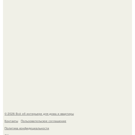
Дримскроллинг - новый формат мечтательности.
"Проиллюстрированные Люди": Томас майландер
превратил солнечные ожоги в арт - объект.
© 2026 Всё об интерьере для дома и квартиры
Контакты
Пользовательское соглашение
Политика конфидециальности