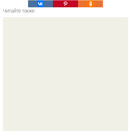
Читайте также
Значение картина с волками. В том случае, если вы
любите вышивать, то наверняка задумывались о том,
что означает та или иная вышитая вами картина.