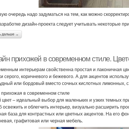
вую очередь надо задуматься на тем, как можно скорректир
азработке дизайн-проекта следует учитывать некоторые пр
ь дальше →
айн прихожей в современном стиле. Цве
менным интерьерам свойственна простая и лаконичная цве
ки серого, коричневого и бежевого. А для акцентов использ
удный или бордовый вместо сочных кислотных лимонных, с
 прихожая в современном стиле
 цвет – идеальный выбор для маленьких и узких темных п
б освежить и облегчить интерьер, визуально расширить про
ная база для контрастных или цветных акцентов. На его фон
невая, графитовая или черная мебель.