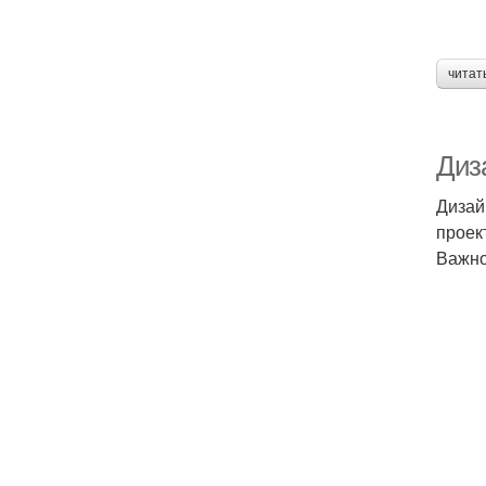
читат
Диза
Дизай
проек
Важно