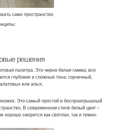
овать само пространство
инципы:
товые решения
товая палитра. Это черно-белая гамма, все
уются глубокие и сложные тона: горчичный,
алатовых или алых.
рихожих. Это самый простой и беспроигрышный
странство. В современном стиле белый цвет –
е хорошо сморится как светлая, так и темно-