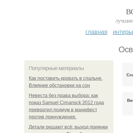
В
лучшие 
главная
интерь
Осв
Популярные материалы
Со
Как поставить кровать в спальне.
Влияние обстановки на сон
Невеста без права выбора: как
Ве
показ Samuel Cirnansck 2012 года
превратил подиум в манифест
против принуждения.
Детали решают всё: выход приянки
Ц