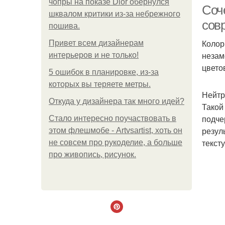
чопры на показе Dior обернулся
Соч
шквалом критики из-за небрежного
сов
пошива.
Колор
Привет всем дизайнерам
незам
интерьеров и не только!
цвето
5 ошибок в планировке, из-за
которых вы теряете метры.
Нейтр
Откуда у дизайнера так много идей?
Такой
подче
Стало интересно поучаствовать в
резул
этом флешмобе - Artvsartist, хоть он
текст
не совсем про рукоделие, а больше
про живопись, рисунок.