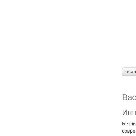
читат
Вас
Инт
Безли
совре