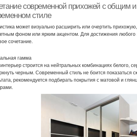
етание современной прихожей с общим и
ременном стиле
истика может визуально расширить или очертить прихожую, с
етным фоном или ярким акцентом. Для достижения любого
вое сочетание.
альная гамма
 интерьер строится на нейтральных комбинациях белого, се
ркнуть черным. Современный стиль не боится показаться с
ьтата, рекомендуется подбирать покрытия с матовой и гля
урами.