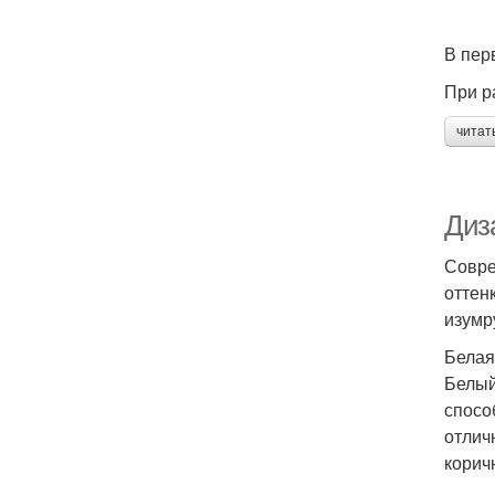
В пер
При р
читат
Диз
Совре
оттен
изумр
Белая
Белый
спосо
отлич
корич