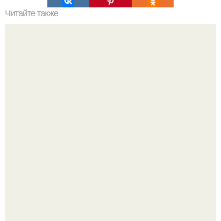
Читайте также
Советские мебельные стенки названия. Вещи века:
советские стенки 80-х.
Почему в советских квартирах ставили сразу две