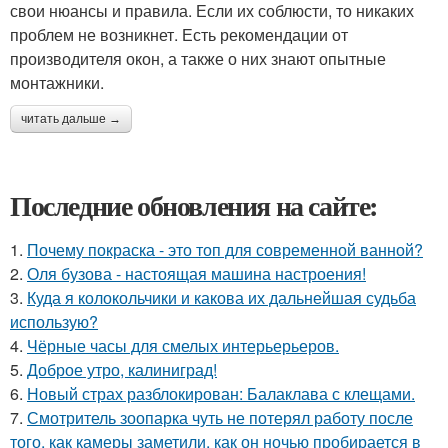
свои нюансы и правила. Если их соблюсти, то никаких
проблем не возникнет. Есть рекомендации от
производителя окон, а также о них знают опытные
монтажники.
читать дальше →
Последние обновления на сайте:
1.
Почему покраска - это топ для современной ванной?
2.
Оля бузова - настоящая машина настроения!
3.
Куда я колокольчики и какова их дальнейшая судьба
использую?
4.
Чёрные часы для смелых интерьерьеров.
5.
Доброе утро, калиниград!
6.
Новый страх разблокирован: Балаклава с клещами.
7.
Смотритель зоопарка чуть не потерял работу после
того, как камеры заметили, как он ночью пробирается в