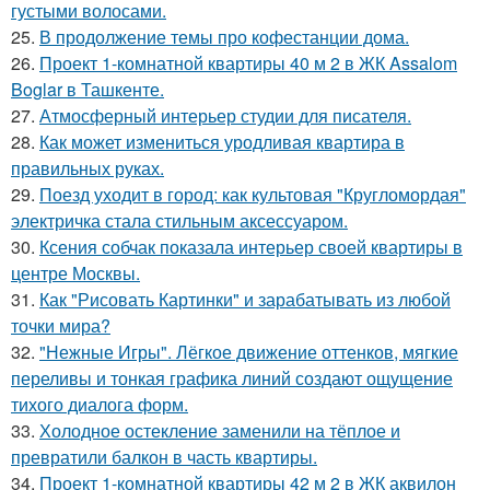
густыми волосами.
25.
В продолжение темы про кофестанции дома.
26.
Проект 1-комнатной квартиры 40 м 2 в ЖК Assalom
Boglar в Ташкенте.
27.
Атмосферный интерьер студии для писателя.
28.
Как может измениться уродливая квартира в
правильных руках.
29.
Поезд уходит в город: как культовая "Кругломордая"
электричка стала стильным аксессуаром.
30.
Ксения собчак показала интерьер своей квартиры в
центре Москвы.
31.
Как "Рисовать Картинки" и зарабатывать из любой
точки мира?
32.
"Нежные Игры". Лёгкое движение оттенков, мягкие
переливы и тонкая графика линий создают ощущение
тихого диалога форм.
33.
Холодное остекление заменили на тёплое и
превратили балкон в часть квартиры.
34.
Проект 1-комнатной квартиры 42 м 2 в ЖК аквилон