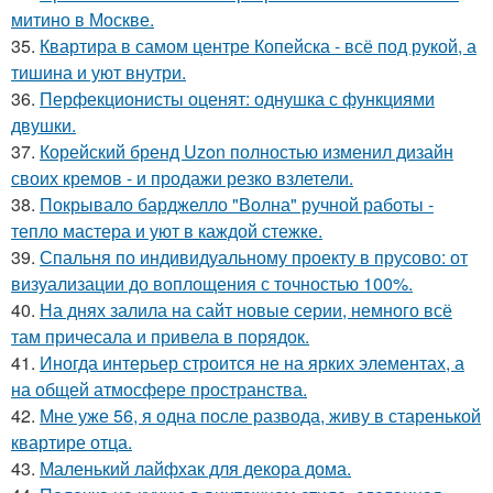
митино в Москве.
35.
Квартира в самом центре Копейска - всё под рукой, а
тишина и уют внутри.
36.
Перфекционисты оценят: однушка с функциями
двушки.
37.
Корейский бренд Uzon полностью изменил дизайн
своих кремов - и продажи резко взлетели.
38.
Покрывало барджелло "Волна" ручной работы -
тепло мастера и уют в каждой стежке.
39.
Спальня по индивидуальному проекту в прусово: от
визуализации до воплощения с точностью 100%.
40.
На днях залила на сайт новые серии, немного всё
там причесала и привела в порядок.
41.
Иногда интерьер строится не на ярких элементах, а
на общей атмосфере пространства.
42.
Мне уже 56, я одна после развода, живу в старенькой
квартире отца.
43.
Маленький лайфхак для декора дома.