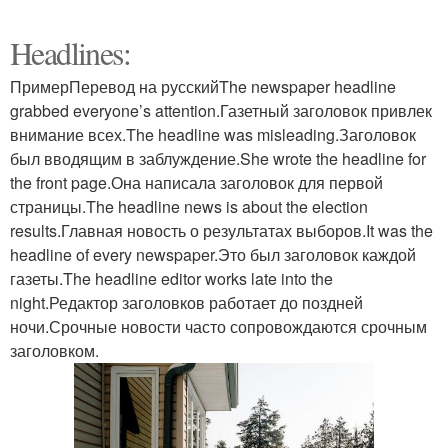
Headlines:
ПримерПеревод на русскийThe newspaper headline
grabbed everyone’s attention.Газетный заголовок привлек
внимание всех.The headline was misleading.Заголовок
был вводящим в заблуждение.She wrote the headline for
the front page.Она написала заголовок для первой
страницы.The headline news is about the election
results.Главная новость о результатах выборов.It was the
headline of every newspaper.Это был заголовок каждой
газеты.The headline editor works late into the
night.Редактор заголовков работает до поздней
ночи.Срочные новости часто сопровождаются срочным
заголовком.