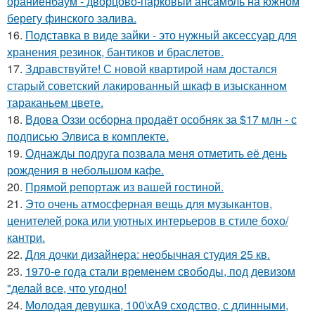
ораниенбаум - дворцово-парковый ансамбль на южном
берегу финского залива.
16.
Подставка в виде зайки - это нужный аксессуар для
хранения резинок, бантиков и браслетов.
17.
Здравствуйте! С новой квартирой нам достался
старый советский лакированный шкаф в изысканном
тараканьем цвете.
18.
Вдова Оззи осборна продаёт особняк за $17 млн - с
подписью Элвиса в комплекте.
19.
Однажды подруга позвала меня отметить её день
рождения в небольшом кафе.
20.
Прямой репортаж из вашей гостиной.
21.
Это очень атмосферная вещь для музыкантов,
ценителей рока или уютных интерьеров в стиле бохо/
кантри.
22.
Для дочки дизайнера: необычная студия 25 кв.
23.
1970-е года стали временем свободы, под девизом
"делай все, что угодно!
24.
Молодая девушка, 100\xA9 сходство, с длинными,