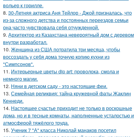
вольер к горилле.
8.
30-Летняя актриса Аня Тейлор - Джой призналась, что
из-за сложного детства и постоянных переездов семьи
она часто чувствовала себя отчужденной.
9.
Архитектор из Казахстана невероятный дом с деревом
внутри разработал.
10.
Женщина из США потратила три месяца, чтобы
воссоздать у себя дома точную копию кухни из
"Симпсонов".
11.
Интерьерные цветы dip art: проволока, смола и
немного магии.
12.
Няни в детском саду - это настоящие феи.
13.
Семейная реликвия: тайна кружевной фаты Жаклин
Кеннеди.
14.
Настоящее счастье приходит не только в роскошные
дома, но и в тесные комнаты, наполненные усталостью и
атмосферой тяжёлого труда.
15.
Ученик 7 "А" класса Николай манаков посетил