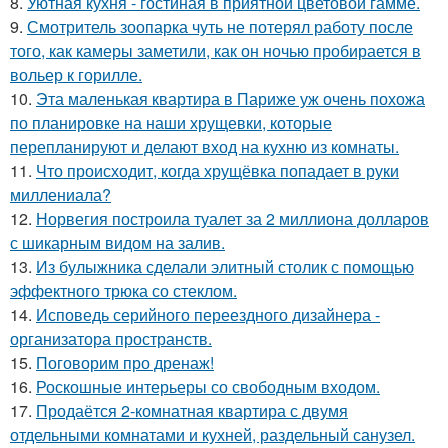
8.
Уютная кухня - гостиная в приятной цветовой гамме.
9.
Смотритель зоопарка чуть не потерял работу после
того, как камеры заметили, как он ночью пробирается в
вольер к горилле.
10.
Эта маленькая квартира в Париже уж очень похожа
по планировке на наши хрущевки, которые
перепланируют и делают вход на кухню из комнаты.
11.
Что происходит, когда хрущёвка попадает в руки
миллениала?
12.
Норвегия построила туалет за 2 миллиона долларов
с шикарным видом на залив.
13.
Из булыжника сделали элитный столик с помощью
эффектного трюка со стеклом.
14.
Исповедь серийного переездного дизайнера -
организатора пространств.
15.
Поговорим про дренаж!
16.
Роскошные интерьеры со свободным входом.
17.
Продаётся 2-комнатная квартира с двумя
отдельными комнатами и кухней, раздельный санузел.