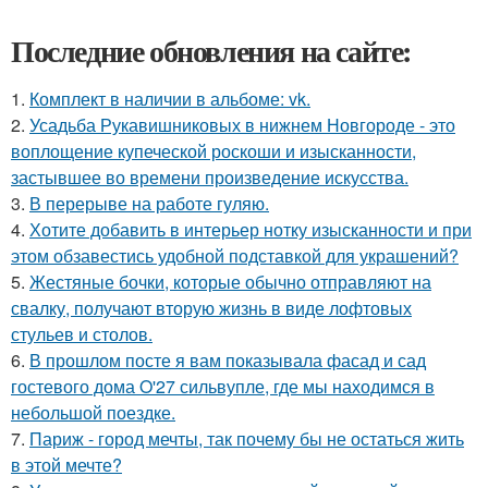
Последние обновления на сайте:
1.
Комплект в наличии в альбоме: vk.
2.
Усадьба Рукавишниковых в нижнем Новгороде - это
воплощение купеческой роскоши и изысканности,
застывшее во времени произведение искусства.
3.
В перерыве на работе гуляю.
4.
Хотите добавить в интерьер нотку изысканности и при
этом обзавестись удобной подставкой для украшений?
5.
Жестяные бочки, которые обычно отправляют на
свалку, получают вторую жизнь в виде лофтовых
стульев и столов.
6.
В прошлом посте я вам показывала фасад и сад
гостевого дома O'27 сильвупле, где мы находимся в
небольшой поездке.
7.
Париж - город мечты, так почему бы не остаться жить
в этой мечте?