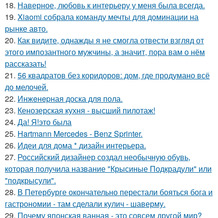
18.
Наверное, любовь к интерьеру у меня была всегда.
19.
Xiaomi собрала команду мечты для доминации на
рынке авто.
20.
Как видите, однажды я не смогла отвести взгляд от
этого импозантного мужчины, а значит, пора вам о нём
рассказать!
21.
56 квадратов без коридоров: дом, где продумано всё
до мелочей.
22.
Инжeнepная доска для пола.
23.
Кенозерская кухня - высший пилотаж!
24.
Да! Я!это была
25.
Hartmann Mercedes - Benz Sprinter.
26.
Идеи для дома * дизайн интерьера.
27.
Российский дизайнер создал необычную обувь,
которая получила название "Крысиные Подкрадули" или
"подкрысули".
28.
В Петербурге окончательно перестали бояться бога и
гастрономии - там сделали кулич - шаверму.
29.
Почему японская ванная - это совсем другой мир?