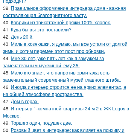
подходят?
39.
Правильное оформление интерьера дома - важная
составляющая благоприятного васту.
40.
Коврики из трикотажной пряжи 100% хлопок.
41.
Куда бы вы это поставили?
42.
День 20 й.
43.
Милые хозяюшки, я думаю, мы все устали от долгой
зимы и хотим перемен этот пост про обновки.
44.
Мне 30 лет, уже пять лет как я замужем за
замечательным мужчиной, ему 35.
45.
Мало кто знает, что напротив эрмитажа есть
замечательный современный музей главного штаба.
46.
Иногда интерьер строится не на ярких элементах, а
на общей атмосфере пространства.
47.
Дом в горах.
48.
Интерьер 1-комнатной квартиры 34 м 2 в ЖК Logos в
Москве.
49.
Торшер один, подушек две.
50.
Розовый цвет в интерьере: как влияет на психику и