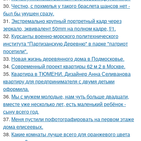
30.
Честно, с похмелья у такого браслета шансов нет -
был бы укушен сразу.
31.
Экстремально крупный портретный кадр через
зеркало, эквивалент 50mm на полном кадре, f/1.
32.
Курсанты военно-морского политехнического
института "Партизанскую Деревню" в парке "патриот
посетили".
33.
Новая жизнь деревянного дома в Подмосковье.
34.
Современный проект квартиры 62 м 2 в Москве.
35.
Квартира в ТЮМЕНИ. Дизайнер Анна Селиванова
квартиру для предпринимателя с двумя детьми
оформила.
36.
Мы с мужем молодые, нам чуть больше двадцати,
вместе уже несколько лет, есть маленький ребёнок -
сыну всего год.
37.
Меня пустили пофотографировать на первом этаже
дома елисеевых.
38.
Какие комнаты лучше всего для оранжевого цвета