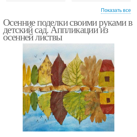
Показать все
Осенние поделки своими руками в
Поделка в детский сад
Год в детский сад
детский сад. Аппликации из
осенней листвы