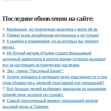
Последние обновления на сайте:
1.
Маленькая, но практичная квартира у моря 48 кв.
2.
Привет всем дизайнерам интерьеров и не только!
3.
5 ошибок в планировке, из-за которых вы теряете
метры.
4.
69-Летний житель Италии создал фальшивый
античный амфитеатр и долгое время успешно выдавал
его за настоящее историческое наследие.
5.
Эко - панно "Песочный Берег":
6.
Хотите добавить в интерьер нотку изысканности и при
этом обзавестись удобной подставкой для украшений?
7.
Всё больше людей выбирают джапанди за ощущение
спокойствия, которое он создаёт.
8.
Самый трогательный момент прошедшей недели
высокой моды в Париже.