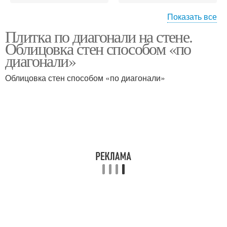
Показать все
Плитка по диагонали на стене.
Плитки на стену
Напольная плитка
Облицовка стен способом «по
диагонали»
Облицовка стен способом «по диагонали»