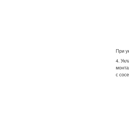
При у
4. Ук
монта
с сос