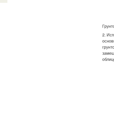
Грунт
2. Ис
основ
грунт
замеш
облиц