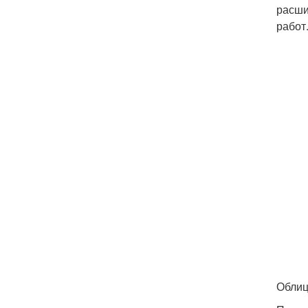
расши
работ
Облиц