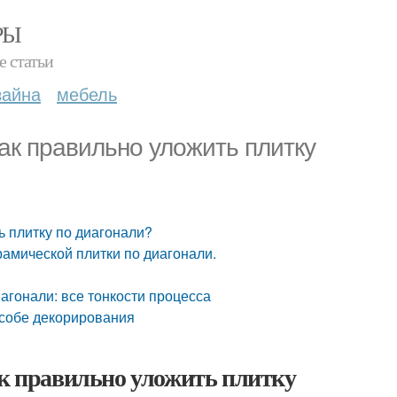
РЫ
е статьи
зайна
мебель
Как правильно уложить плитку
ь плитку по диагонали?
рамической плитки по диагонали.
иагонали: все тонкости процесса
пособе декорирования
ак правильно уложить плитку