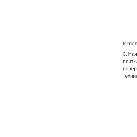
Испол
3. На
плитк
повер
техни