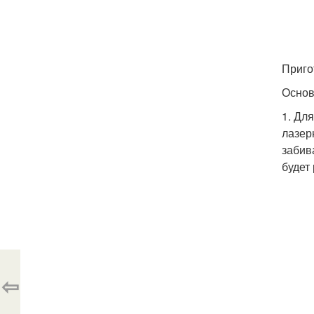
Приго
Основ
1. Дл
лазер
забив
будет
⇦