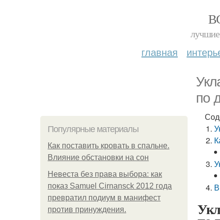
В
лучшие 
главная
интерь
Укл
по 
Сод
У
Популярные материалы
К
Как поставить кровать в спальне.
Влияние обстановки на сон
У
Невеста без права выбора: как
показ Samuel Cirnansck 2012 года
В
превратил подиум в манифест
Укл
против принуждения.