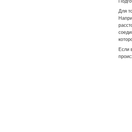
Подго
Для т
Напри
расст
соеди
котор
Если 
проис