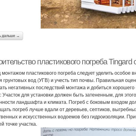
ь дальше →
ительство пластикового погреба Tingard 
 монтажом пластикового погреба следует уделить особое в
я грунтовых вод (УГВ) и учесть тип почвы. Правильная оце
ать негативных последствий монтажа и добиться хорошего
: Участок для установки должен быть затененным, для этог
нности ландшафта и климата. Погреб с боковым входом до
щать погреб лучше вдали от деревьев, септиков, выгребных 
твенных и искусственных водоемов без гидроизоляции. При
й точке участка.