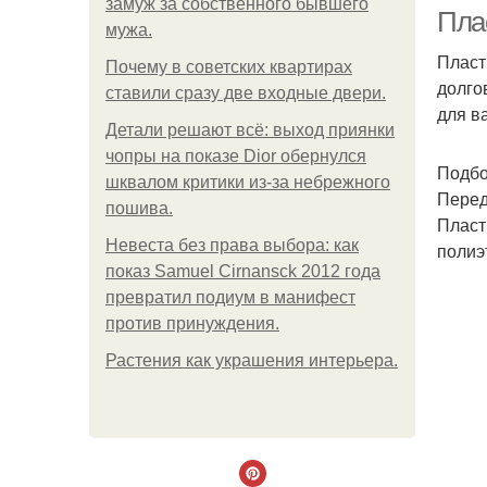
замуж за собственного бывшего
Пла
мужа.
Пласт
Почему в советских квартирах
долго
ставили сразу две входные двери.
для в
Детали решают всё: выход приянки
чопры на показе Dior обернулся
Подбо
шквалом критики из-за небрежного
Перед
пошива.
Пласт
Невеста без права выбора: как
полиэ
показ Samuel Cirnansck 2012 года
превратил подиум в манифест
против принуждения.
Растения как украшения интерьера.