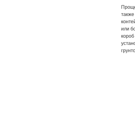
Проще
также
конте
или б
короб
устан
грунт