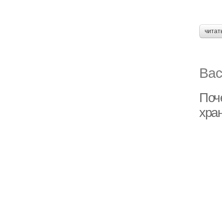
читат
Вас
Поч
хра