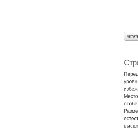
читат
Стро
Перед
уровн
избеж
Место
особе
Разме
естес
высше