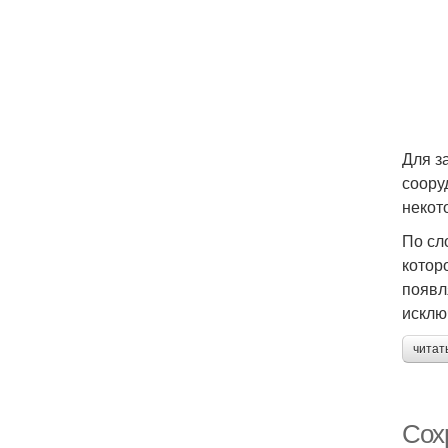
Для з
соору
некот
По сл
котор
появл
исклю
читат
Сох