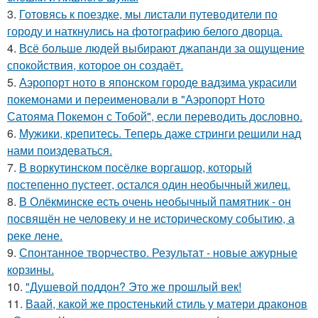
3.
Готовясь к поездке, мы листали путеводители по
городу и наткнулись на фотографию белого дворца.
4.
Всё больше людей выбирают джапанди за ощущение
спокойствия, которое он создаёт.
5.
Аэропорт ното в японском городе вадзима украсили
покемонами и переименовали в "Аэропорт Ното
Сатояма Покемон с Тобой", если переводить дословно.
6.
Мужики, крепитесь. Теперь даже стринги решили над
нами поиздеваться.
7.
В воркутинском посёлке воргашор, который
постепенно пустеет, остался один необычный жилец.
8.
В Олёкминске есть очень необычный памятник - он
посвящён не человеку и не историческому событию, а
реке лене.
9.
Спонтанное творчество. Результат - новые ажурные
корзины.
10.
"Душевой поддон? Это же прошлый век!
11.
Ваай, какой же простенький стиль у матери драконов