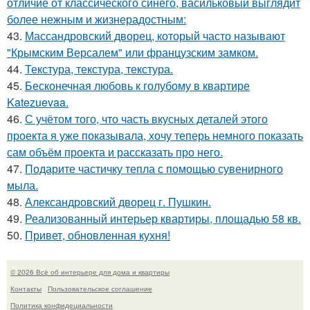
отличие от классического синего, васильковый выглядит
более нежным и жизнерадостным:
43.
Массандровский дворец, который часто называют
"Крымским Версалем" или французским замком.
44.
Текстура, текстура, текстура.
45.
Бесконечная любовь к голубому в квартире
Katezuevaa.
46.
С учётом того, что часть вкусных деталей этого
проекта я уже показывала, хочу теперь немного показать
сам объём проекта и рассказать про него.
47.
Подарите частичку тепла с помощью сувенирного
мыла.
48.
Александровский дворец г. Пушкин.
49.
Реализованный интерьер квартиры, площадью 58 кв.
50.
Привет, обновленная кухня!
© 2026 Всё об интерьере для дома и квартиры
Контакты
Пользовательское соглашение
Политика конфидециальности