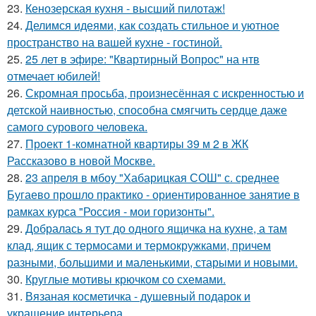
23.
Кенозерская кухня - высший пилотаж!
24.
Делимся идеями, как создать стильное и уютное
пространство на вашей кухне - гостиной.
25.
25 лет в эфире: "Квартирный Вопрос" на нтв
отмечает юбилей!
26.
Скромная просьба, произнесённая с искренностью и
детской наивностью, способна смягчить сердце даже
самого сурового человека.
27.
Проект 1-комнатной квартиры 39 м 2 в ЖК
Рассказово в новой Москве.
28.
23 апреля в мбоу "Хабарицкая СОШ" с. среднее
Бугаево прошло практико - ориентированное занятие в
рамках курса "Россия - мои горизонты".
29.
Добралась я тут до одного ящичка на кухне, а там
клад, ящик с термосами и термокружками, причем
разными, большими и маленькими, старыми и новыми.
30.
Круглые мотивы крючком со схемами.
31.
Вязаная косметичка - душевный подарок и
украшение интерьера.