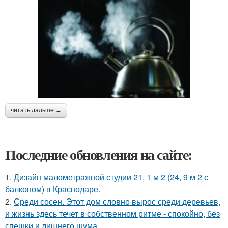
читать дальше →
Последние обновления на сайте:
1.
Дизайн малометражной студии 21, 1 м 2 (24, 9 м 2 с
балконом) в Краснодаре.
2.
Среди сосен. Этот дом словно вырос среди деревьев,
и жизнь здесь течет в собственном ритме - спокойно, без
спешки и лишнего шума.