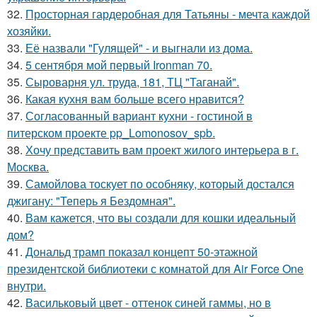
32.
Просторная гардеробная для Татьяны - мечта каждой
хозяйки.
33.
Её назвали "Гулящей" - и выгнали из дома.
34.
5 сентября мой первый Ironman 70.
35.
Сыроварня ул. труда, 181, ТЦ "Таганай".
36.
Какая кухня вам больше всего нравится?
37.
Согласованный вариант кухни - гостиной в
питерском проекте pp_Lomonosov_spb.
38.
Хочу представить вам проект жилого интерьера в г.
Москва.
39.
Самойлова тоскует по особняку, который достался
джигану: "Теперь я Бездомная".
40.
Вам кажется, что вы создали для кошки идеальный
дом?
41.
Дональд трамп показал концепт 50-этажной
президентской библиотеки с комнатой для Air Force One
внутри.
42.
Васильковый цвет - оттенок синей гаммы, но в