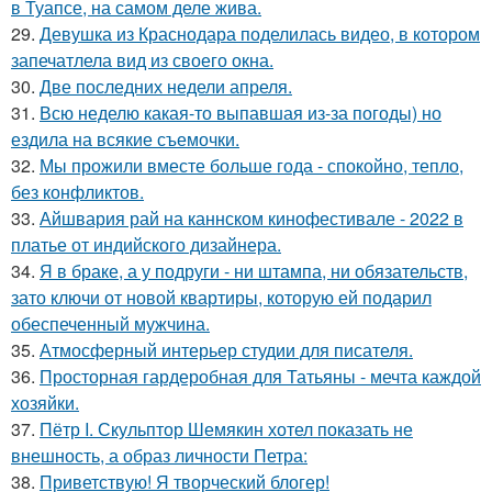
в Туапсе, на самом деле жива.
29.
Девушка из Краснодара поделилась видео, в котором
запечатлела вид из своего окна.
30.
Две последних недели апреля.
31.
Всю неделю какая-то выпавшая из-за погоды) но
ездила на всякие съемочки.
32.
Мы прожили вместе больше года - спокойно, тепло,
без конфликтов.
33.
Айшвария рай на каннском кинофестивале - 2022 в
платье от индийского дизайнера.
34.
Я в браке, а у подруги - ни штампа, ни обязательств,
зато ключи от новой квартиры, которую ей подарил
обеспеченный мужчина.
35.
Атмосферный интерьер студии для писателя.
36.
Просторная гардеробная для Татьяны - мечта каждой
хозяйки.
37.
Пётр I. Скульптор Шемякин хотел показать не
внешность, а образ личности Петра:
38.
Приветствую! Я творческий блогер!