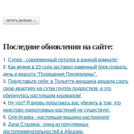
читать дальше →
Последние обновления на сайте:
1.
Супер - современный потолок в ванной комнате!
2.
Как мужик в 23 года заставил каменный блок плакать:
дичь и красота "Похищения Прозерпины".
3.
Представьте себе: в Тольятти женщина решила сдать
свою квартиру на сутки группе подростков, и это
обернулось настоящим кошмаром!
4.
Ну что? Я вновь попытаюсь вас убедить в том, что
неистово прихотливых растений не существует.
5.
Оля бузова - настоящая машина настроения!
6.
Дачи Сталина - одна из популярных
достопримечательностей в Абхазии.