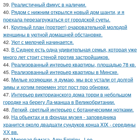
39.
Реалистичный фикус в наличии.
40.
Рядом с нижним открылся новый дом шанти, и я
поехала перезагружаться от городской суеты.
41.
Крупный план (портрет) очаровательной молодой
женщины в уютной домашней обстановке.
42.
Уют с мелочей начинается.
43.
В Сиднее есть одна удивительная семья, которая уже
много лет стоит стеной против застройщиков.
44.
Реализованный интерьер квартиры, площадью 78 кв.
45.
Реализованный интерьер квартиры в Минске.
46.
Милые хозяюшки, я думаю, мы все устали от долгой
зимы и хотим перемен этот пост про обновки.
47.
Интерьер викторианского дома торри в небольшом
городке на берегу Ла-манша в Великобритании.
48.
Легкий, светлый интерьер с ботаническими нотками.
49.
На объектах и в фондах музея - заповедника
хранится около двадцати сундуков конца XIX - середины
ХХ вв.
50.
Мировая бумага. Amy Feigley - Lee.