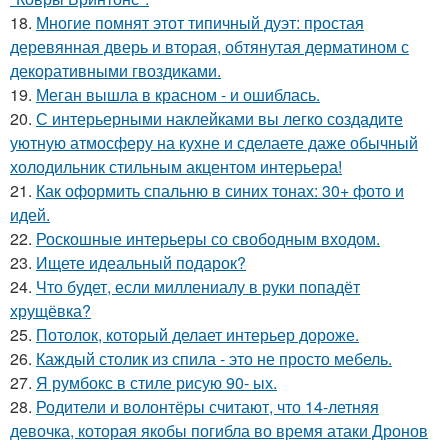
18.
Многие помнят этот типичный дуэт: простая
деревянная дверь и вторая, обтянутая дерматином с
декоративными гвоздиками.
19.
Меган вышла в красном - и ошиблась.
20.
С интерьерными наклейками вы легко создадите
уютную атмосферу на кухне и сделаете даже обычный
холодильник стильным акцентом интерьера!
21.
Как оформить спальню в синих тонах: 30+ фото и
идей.
22.
Роскошные интерьеры со свободным входом.
23.
Ищете идеальный подарок?
24.
Что будет, если миллениалу в руки попадёт
хрущёвка?
25.
Потолок, который делает интерьер дороже.
26.
Каждый столик из спила - это не просто мебель.
27.
Я румбокс в стиле рисую 90- ых.
28.
Родители и волонтёры считают, что 14-летняя
девочка, которая якобы погибла во время атаки Дронов