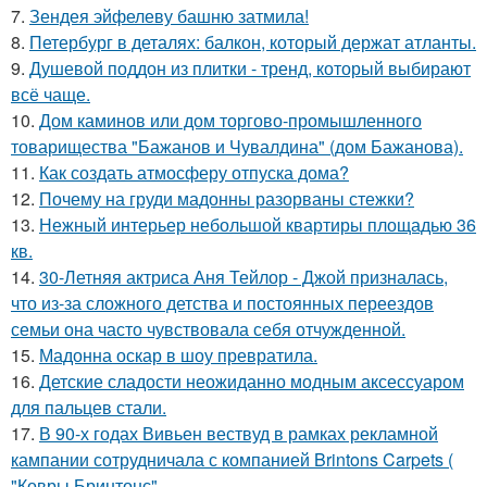
7.
Зендея эйфелеву башню затмила!
8.
Петербург в деталях: балкон, который держат атланты.
9.
Душевой поддон из плитки - тренд, который выбирают
всё чаще.
10.
Дом каминов или дом торгово-промышленного
товарищества "Бажанов и Чувалдина" (дом Бажанова).
11.
Как создать атмосферу отпуска дома?
12.
Почему на груди мадонны разорваны стежки?
13.
Нежный интерьер небольшой квартиры площадью 36
кв.
14.
30-Летняя актриса Аня Тейлор - Джой призналась,
что из-за сложного детства и постоянных переездов
семьи она часто чувствовала себя отчужденной.
15.
Мадонна оскар в шоу превратила.
16.
Детские сладости неожиданно модным аксессуаром
для пальцев стали.
17.
В 90-х годах Вивьен вествуд в рамках рекламной
кампании сотрудничала с компанией Brintons Carpets (
"Ковры Бринтонс".